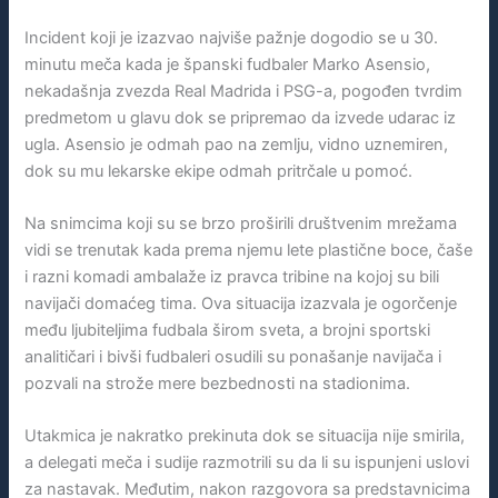
Incident koji je izazvao najviše pažnje dogodio se u 30.
minutu meča kada je španski fudbaler Marko Asensio,
nekadašnja zvezda Real Madrida i PSG-a, pogođen tvrdim
predmetom u glavu dok se pripremao da izvede udarac iz
ugla. Asensio je odmah pao na zemlju, vidno uznemiren,
dok su mu lekarske ekipe odmah pritrčale u pomoć.
Na snimcima koji su se brzo proširili društvenim mrežama
vidi se trenutak kada prema njemu lete plastične boce, čaše
i razni komadi ambalaže iz pravca tribine na kojoj su bili
navijači domaćeg tima. Ova situacija izazvala je ogorčenje
među ljubiteljima fudbala širom sveta, a brojni sportski
analitičari i bivši fudbaleri osudili su ponašanje navijača i
pozvali na strože mere bezbednosti na stadionima.
Utakmica je nakratko prekinuta dok se situacija nije smirila,
a delegati meča i sudije razmotrili su da li su ispunjeni uslovi
za nastavak. Međutim, nakon razgovora sa predstavnicima