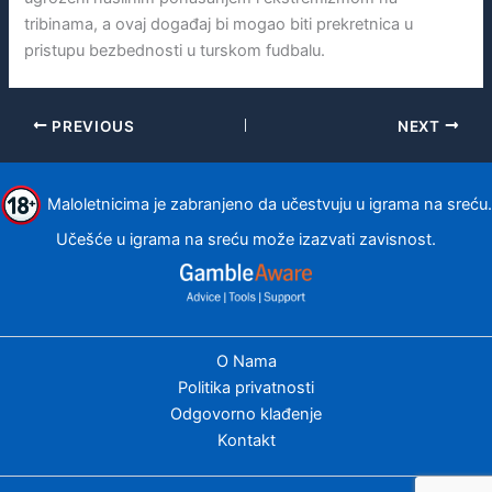
tribinama, a ovaj događaj bi mogao biti prekretnica u
pristupu bezbednosti u turskom fudbalu.
PREVIOUS
NEXT
Maloletnicima je zabranjeno da učestvuju u igrama na sreću.
Učešće u igrama na sreću može izazvati zavisnost.
O Nama
Politika privatnosti
Odgovorno klađenje
Kontakt