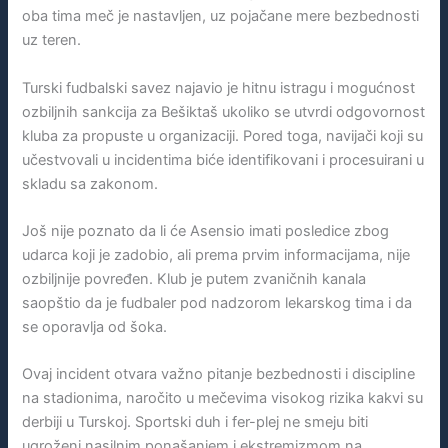
oba tima meč je nastavljen, uz pojačane mere bezbednosti
uz teren.
Turski fudbalski savez najavio je hitnu istragu i mogućnost
ozbiljnih sankcija za Bešiktaš ukoliko se utvrdi odgovornost
kluba za propuste u organizaciji. Pored toga, navijači koji su
učestvovali u incidentima biće identifikovani i procesuirani u
skladu sa zakonom.
Još nije poznato da li će Asensio imati posledice zbog
udarca koji je zadobio, ali prema prvim informacijama, nije
ozbiljnije povređen. Klub je putem zvaničnih kanala
saopštio da je fudbaler pod nadzorom lekarskog tima i da
se oporavlja od šoka.
Ovaj incident otvara važno pitanje bezbednosti i discipline
na stadionima, naročito u mečevima visokog rizika kakvi su
derbiji u Turskoj. Sportski duh i fer-plej ne smeju biti
ugroženi nasilnim ponašanjem i ekstremizmom na