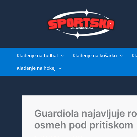
Skip
to
content
Klađenje na fudbal
Klađenje na košarku
Kl
Klađenje na hokej
Guardiola najavljuje r
osmeh pod pritiskom