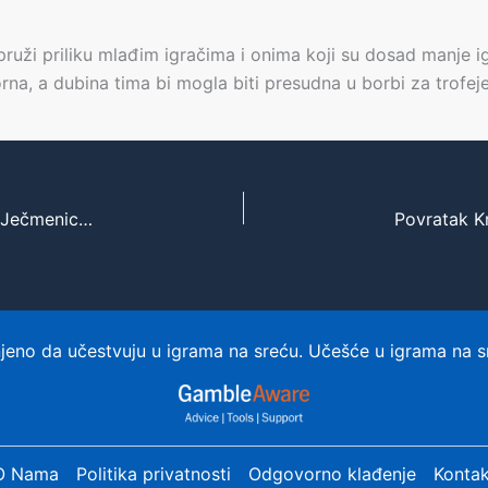
i priliku mlađim igračima i onima koji su dosad manje igral
rna, a dubina tima bi mogla biti presudna u borbi za trofeje
Novak Đoković se emotivno oprostio od Tatjane Ječmenice: Odlazak legende koji je potresao sportsku javnost
eno da učestvuju u igrama na sreću. Učešće u igrama na s
O Nama
Politika privatnosti
Odgovorno klađenje
Kontak