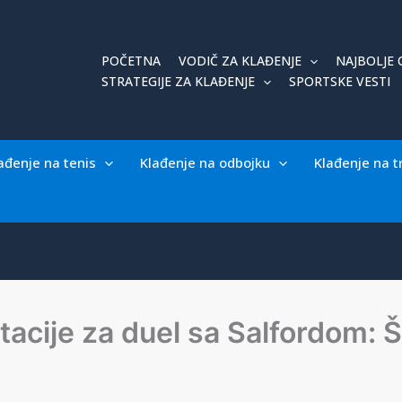
POČETNA
VODIČ ZA KLAĐENJE
NAJBOLJE 
STRATEGIJE ZA KLAĐENJE
SPORTSKE VESTI
ađenje na tenis
Klađenje na odbojku
Klađenje na t
otacije za duel sa Salfordom: 