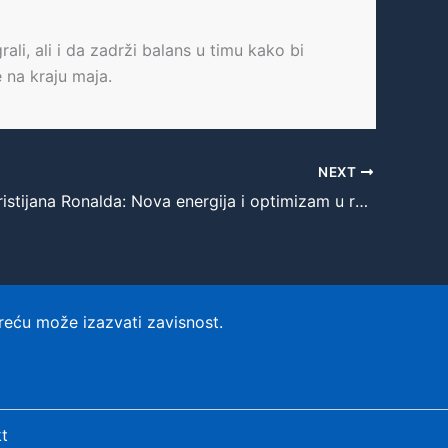
i, ali i da zadrži balans u timu kako bi
 na kraju maja.
NEXT
Povratak Kristijana Ronalda: Nova energija i optimizam u redovima Al-Nassra
reću može izazvati zavisnost.
t