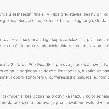
forda u šesnaestini finala FA Kupa predstavlja idealnu prili
gog plana. Budući da je protivnik tim iz nižeg ranga, Građani
rontova – već su u finalu Liga kupa, zabeležili su plasman u
azlika od četiri boda za aktuelnim liderom ne obeshrabruje 
protiv Salforda, Pep Guardiola ponovo je pokazao svoju ha
prvo ga je pogledao sa dozom iznenađenja, a zatim uz osme
e smeh i dobru atmosferu u konferencijskoj sali, još jednom
i.
 takmičenja, bez obzira na protivnika i fazu u kojoj se na
imo da pokažemo poštovanje prema svakom rivalu. Svi naši 