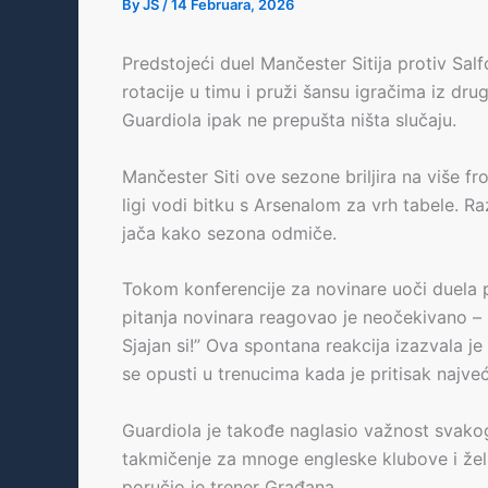
By
JS
/
14 Februara, 2026
Predstojeći duel Mančester Sitija protiv Sal
rotacije u timu i pruži šansu igračima iz dru
Guardiola ipak ne prepušta ništa slučaju.
Mančester Siti ove sezone briljira na više f
ligi vodi bitku s Arsenalom za vrh tabele. R
jača kako sezona odmiče.
Tokom konferencije za novinare uoči duela 
pitanja novinara reagovao je neočekivano – 
Sjajan si!” Ova spontana reakcija izazvala j
se opusti u trenucima kada je pritisak najveć
Guardiola je takođe naglasio važnost svakog
takmičenje za mnoge engleske klubove i žel
poručio je trener Građana.