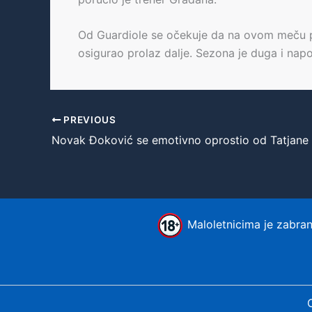
Od Guardiole se očekuje da na ovom meču pruž
osigurao prolaz dalje. Sezona je duga i napo
PREVIOUS
Maloletnicima je zabranj