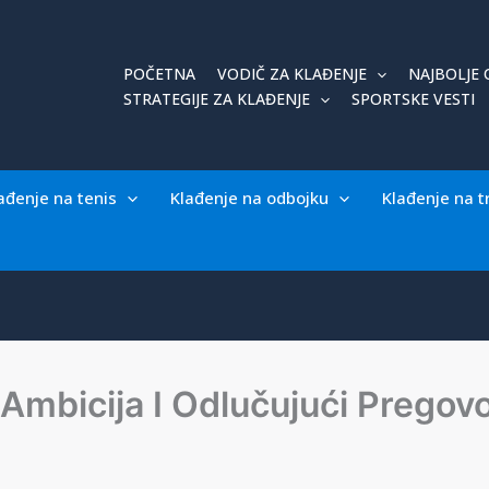
POČETNA
VODIČ ZA KLAĐENJE
NAJBOLJE 
STRATEGIJE ZA KLAĐENJE
SPORTSKE VESTI
ađenje na tenis
Klađenje na odbojku
Klađenje na t
Ambicija I Odlučujući Pregovo