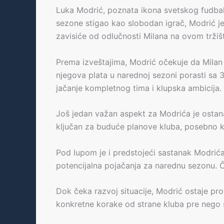
Luka Modrić, poznata ikona svetskog fudbala
sezone stigao kao slobodan igrač, Modrić j
zavisiće od odlučnosti Milana na ovom tržiš
Prema izveštajima, Modrić očekuje da Milan o
njegova plata u narednoj sezoni porasti sa 3
jačanje kompletnog tima i klupska ambicija.
Još jedan važan aspekt za Modrića je ostanak
ključan za buduće planove kluba, posebno ka
Pod lupom je i predstojeći sastanak Modrića s
potencijalna pojačanja za narednu sezonu. Č
Dok čeka razvoj situacije, Modrić ostaje pr
konkretne korake od strane kluba pre nego 