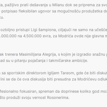
, pažljivo prati dešavanja u Milanu dok se priprema za sv
e potpisao fleksibilan ugovor sa mogućnošću produžetka do
tu.
zbiljno pristupi Ligi šampiona, ciljajući ne samo na učešće,
.000.000 na 4.500.000 evra, za Modrića ovde nije glavna mo
 trenera Masimilijana Alegrija, s kojim je izgradio snažnu 
d su u pitanju pojačanja i takmičarske ambicije.
a sportskim direktorom Iglijem Tareom, gde će biti diskutova
ini se da će ova diskusija biti presudna za Modrićevu odlu
ofesionalno fokusiran, spreman da doprinese koliko god može
što produži svoju vernost Rosonerima.