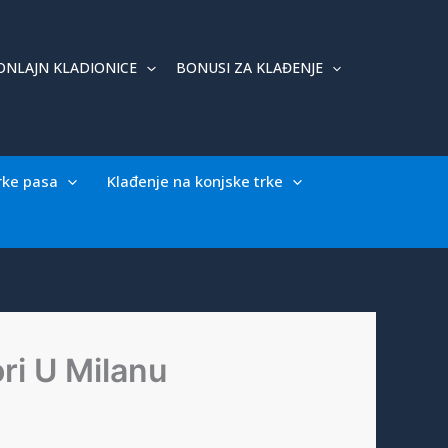
ONLAJN KLADIONICE
BONUSI ZA KLAĐENJE
rke pasa
Klađenje na konjske trke
ri U Milanu