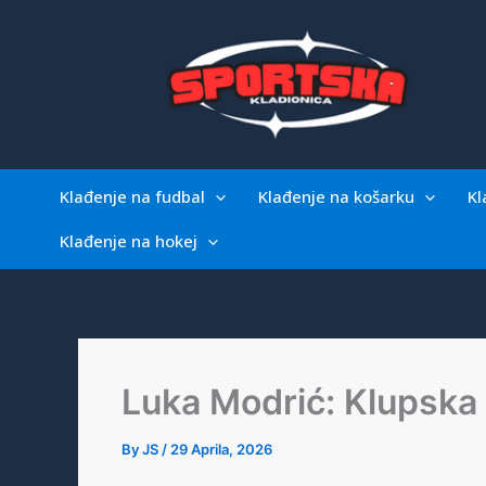
Skip
to
content
Klađenje na fudbal
Klađenje na košarku
Kl
Klađenje na hokej
Luka Modrić: Klupska 
By
JS
/
29 Aprila, 2026