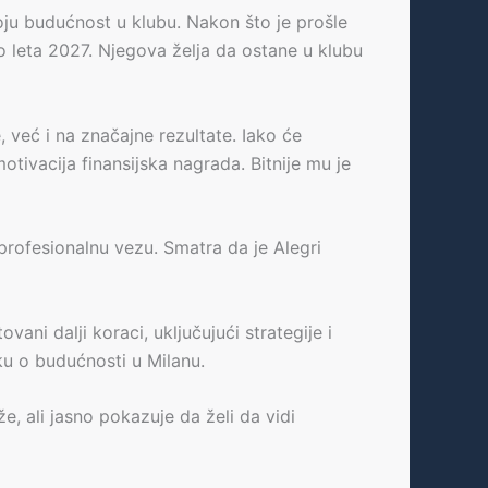
oju budućnost u klubu. Nakon što je prošle
 leta 2027. Njegova želja da ostane u klubu
 već i na značajne rezultate. Iako će
tivacija finansijska nagrada. Bitnije mu je
profesionalnu vezu. Smatra da je Alegri
ni dalji koraci, uključujući strategije i
ku o budućnosti u Milanu.
, ali jasno pokazuje da želi da vidi