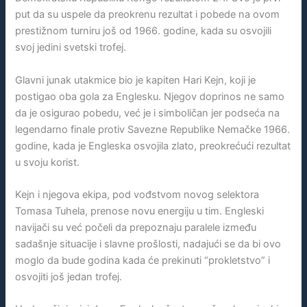
put da su uspele da preokrenu rezultat i pobede na ovom
prestižnom turniru još od 1966. godine, kada su osvojili
svoj jedini svetski trofej.
Glavni junak utakmice bio je kapiten Hari Kejn, koji je
postigao oba gola za Englesku. Njegov doprinos ne samo
da je osigurao pobedu, već je i simboličan jer podseća na
legendarno finale protiv Savezne Republike Nemačke 1966.
godine, kada je Engleska osvojila zlato, preokrećući rezultat
u svoju korist.
Kejn i njegova ekipa, pod vođstvom novog selektora
Tomasa Tuhela, prenose novu energiju u tim. Engleski
navijači su već počeli da prepoznaju paralele između
sadašnje situacije i slavne prošlosti, nadajući se da bi ovo
moglo da bude godina kada će prekinuti “prokletstvo” i
osvojiti još jedan trofej.