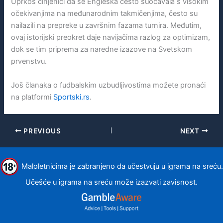
Uprkos činjenici da se Engleska često suočavala s visokim
očekivanjima na međunarodnim takmičenjima, često su
nailazili na prepreke u završnim fazama turnira. Međutim,
ovaj istorijski preokret daje navijačima razlog za optimizam,
dok se tim priprema za naredne izazove na Svetskom
prvenstvu.
Još članaka o fudbalskim uzbudljivostima možete pronaći
na platformi
Sportski.rs
.
PREVIOUS
NEXT
Maloletnicima je zabranjeno da učestvuju u igrama na sreću.
Učešće u igrama na sreću može izazvati zavisnost.