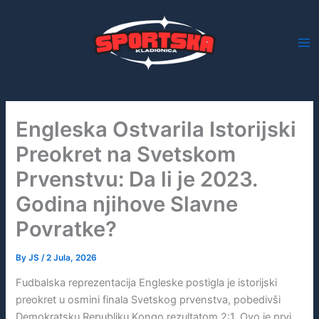
Skip
to
content
Engleska Ostvarila Istorijski
Preokret na Svetskom
Prvenstvu: Da li je 2023.
Godina njihove Slavne
Povratke?
By
JS
/
2 Jula, 2026
Fudbalska reprezentacija Engleske postigla je istorijski
preokret u osmini finala Svetskog prvenstva, pobedivši
Demokratsku Republiku Kongo rezultatom 2:1. Ovo je prvi