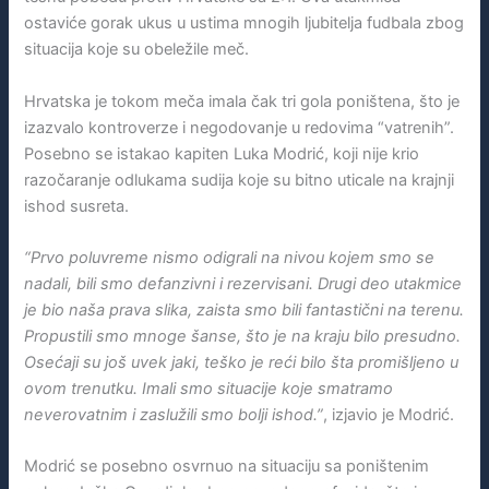
ostaviće gorak ukus u ustima mnogih ljubitelja fudbala zbog
situacija koje su obeležile meč.
Hrvatska je tokom meča imala čak tri gola poništena, što je
izazvalo kontroverze i negodovanje u redovima “vatrenih”.
Posebno se istakao kapiten Luka Modrić, koji nije krio
razočaranje odlukama sudija koje su bitno uticale na krajnji
ishod susreta.
“Prvo poluvreme nismo odigrali na nivou kojem smo se
nadali, bili smo defanzivni i rezervisani. Drugi deo utakmice
je bio naša prava slika, zaista smo bili fantastični na terenu.
Propustili smo mnoge šanse, što je na kraju bilo presudno.
Osećaji su još uvek jaki, teško je reći bilo šta promišljeno u
ovom trenutku. Imali smo situacije koje smatramo
neverovatnim i zaslužili smo bolji ishod.”
, izjavio je Modrić.
Modrić se posebno osvrnuo na situaciju sa poništenim