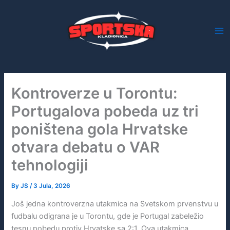
Skip
to
content
Kontroverze u Torontu:
Portugalova pobeda uz tri
poništena gola Hrvatske
otvara debatu o VAR
tehnologiji
By
JS
/
3 Jula, 2026
Još jedna kontroverzna utakmica na Svetskom prvenstvu u
fudbalu odigrana je u Torontu, gde je Portugal zabeležio
tesnu pobedu protiv Hrvatske sa 2:1. Ova utakmica