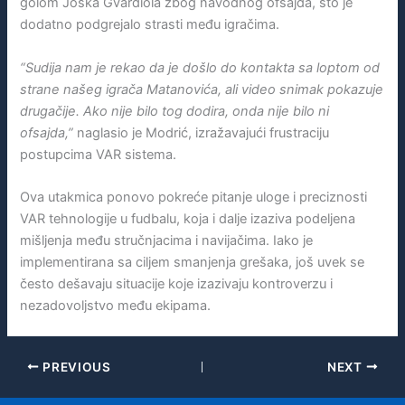
golom Joška Gvardiola zbog navodnog ofsajda, što je
dodatno podgrejalo strasti među igračima.
“Sudija nam je rekao da je došlo do kontakta sa loptom od
strane našeg igrača Matanovića, ali video snimak pokazuje
drugačije. Ako nije bilo tog dodira, onda nije bilo ni
ofsajda,”
naglasio je Modrić, izražavajući frustraciju
postupcima VAR sistema.
Ova utakmica ponovo pokreće pitanje uloge i preciznosti
VAR tehnologije u fudbalu, koja i dalje izaziva podeljena
mišljenja među stručnjacima i navijačima. Iako je
implementirana sa ciljem smanjenja grešaka, još uvek se
često dešavaju situacije koje izazivaju kontroverzu i
nezadovoljstvo među ekipama.
PREVIOUS
NEXT