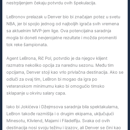
nestrpljenjem čekaju potvrdu ovih špekulacija.
LeBronov prelazak u Denver bio bi značajan potez u svetu
NBA, jer bi spojio jednog od najboljih igrača svih vremena
sa aktuelnim MVP-jem lige. Ova potencijalna saradnja
mogla bi doneti nevjerojatne rezultate i možda promeniti
tok reke šampionata.
Agent LeBrona, Rič Pol, potvrdio je da njegov klijent
razmatra nekoliko opcija za narednu sezonu. Među tim
opcijama, Denver stoji kao vrlo privlačna destinacija. Ako se
odluči za ovaj tim, LeBron bi mogao da igra po
veteranskom minimumu kako bi omogućio timsko
sklapanje u okviru salary capa.
Iako bi Jokićeva i Džejmsova saradnja bila spektakularna,
LeBron takođe razmišlja i o drugim ekipama, uključujući
Minesotu, Klivlend, Majami i Filadelfiju. Svaka od ovih
destinacija nosi svoju težinu i izazov, ali Denver se čini kao