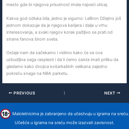
mesto gde bi njegova prisutnost imala najveći uticaj.
Kakva god odluka bila, jedno je sigurno: LeBron Džejms još
jednom dokazuje da je njegova karijera i dalje u vrhu
interesovanja, a svaki njegov korak pažljivo se prati od
strane fanova širom sveta.
Ostaje nam da sačekamo i vidimo kako će se ova
uzbudljiva saga rasplesti i da li ćemo zaista imati priliku da
gledamo kako dvojica košarkaških velikana zajedno
pokreću snage na NBA parketu.
PREVIOUS
NEXT
Maloletnicima je zabranjeno da učestvuju u igrama na sreću.
Učešće u igrama na sreću može izazvati zavisnost.