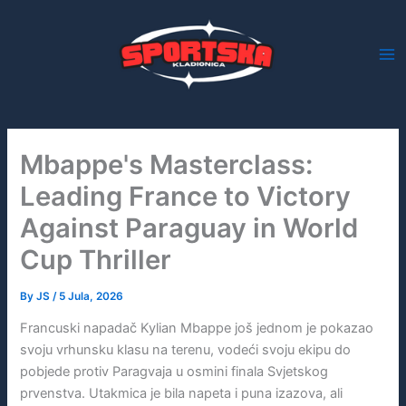
Skip
to
content
Mbappe's Masterclass:
Leading France to Victory
Against Paraguay in World
Cup Thriller
By
JS
/
5 Jula, 2026
Francuski napadač Kylian Mbappe još jednom je pokazao
svoju vrhunsku klasu na terenu, vodeći svoju ekipu do
pobjede protiv Paragvaja u osmini finala Svjetskog
prvenstva. Utakmica je bila napeta i puna izazova, ali