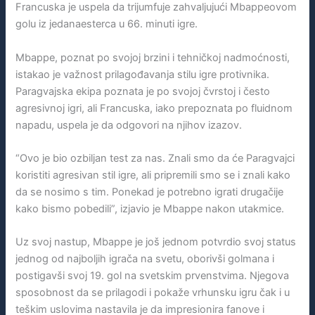
Francuska je uspela da trijumfuje zahvaljujući Mbappeovom
golu iz jedanaesterca u 66. minuti igre.
Mbappe, poznat po svojoj brzini i tehničkoj nadmoćnosti,
istakao je važnost prilagođavanja stilu igre protivnika.
Paragvajska ekipa poznata je po svojoj čvrstoj i često
agresivnoj igri, ali Francuska, iako prepoznata po fluidnom
napadu, uspela je da odgovori na njihov izazov.
“Ovo je bio ozbiljan test za nas. Znali smo da će Paragvajci
koristiti agresivan stil igre, ali pripremili smo se i znali kako
da se nosimo s tim. Ponekad je potrebno igrati drugačije
kako bismo pobedili”, izjavio je Mbappe nakon utakmice.
Uz svoj nastup, Mbappe je još jednom potvrdio svoj status
jednog od najboljih igrača na svetu, oborivši golmana i
postigavši svoj 19. gol na svetskim prvenstvima. Njegova
sposobnost da se prilagodi i pokaže vrhunsku igru čak i u
teškim uslovima nastavila je da impresionira fanove i