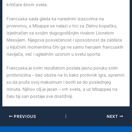
kritičare širom sveta.
Francuska sada gleda ka narednim izazovima na
prvenstvu, a Mbappe se nalazi u trci za Zlatnu kopačku,
izjednačen sa svojim dugogodišnjim rivalom Lionelom
Messijem. Njegova posvećenost i sposobnost da zablista
u ključnim momentima čini ga ne samo herojem francuskih
navijača, već i uglednim uzorom u svetu sporta.
Francuska je ovim rezultatom poslala jasnu poruku svim
protivnicima – bez obzira na to kako protivnik igra, spremni
su da pruže svoj maksimum i boriti se do poslednjeg
minuta. Njihov cilj je jasan – vrh sveta, a uz Mbappea na
čelu taj san postaje sve dostižniji.
PREVIOUS
NEXT