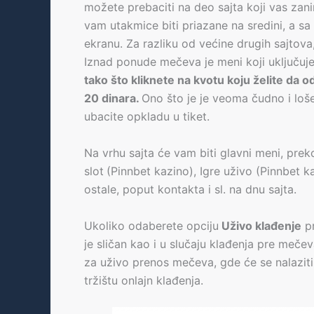
možete prebaciti na deo sajta koji vas za
vam utakmice biti priazane na sredini, a sa
ekranu. Za razliku od većine drugih sajtova
Iznad ponude mečeva je meni koji uključuj
tako što kliknete na kvotu koju želite da o
20 dinara.
Ono što je je veoma čudno i loše
ubacite opkladu u tiket.
Na vrhu sajta će vam biti glavni meni, prek
slot
(Pinnbet kazino), Igre uživo (Pinnbet ka
ostale, poput kontakta i sl. na dnu sajta.
Ukoliko odaberete opciju
Uživo klađenje
pr
je sličan kao i u slučaju klađenja pre meče
za uživo prenos mečeva, gde će se nalazit
tržištu onlajn klađenja.