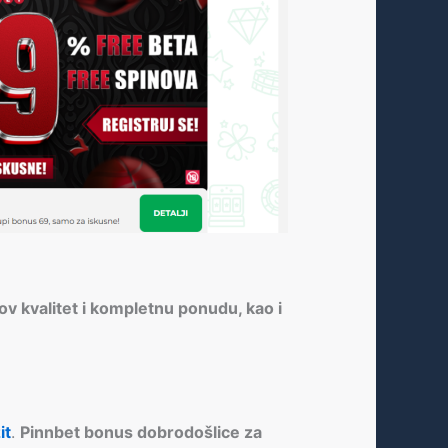
v kvalitet i kompletnu ponudu, kao i
it
.
Pinnbet bonus dobrodošlice za