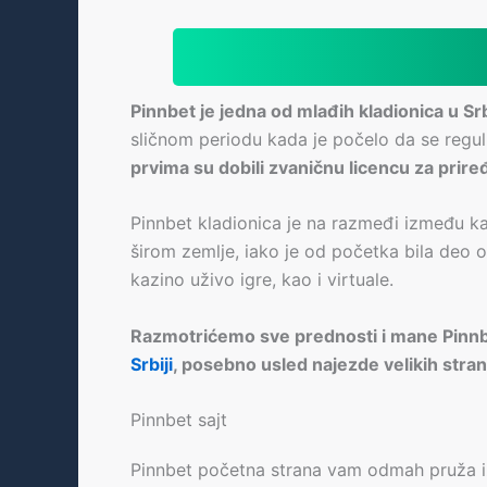
Pinnbet je jedna od mlađih kladionica u Srb
sličnom periodu kada je počelo da se regu
prvima su dobili zvaničnu licencu za priređ
Pinnbet kladionica je na razmeđi između kaz
širom zemlje, iako je od početka bila deo o
kazino uživo igre, kao i virtuale.
Razmotrićemo sve prednosti i mane Pinnbet
Srbiji
, posebno usled najezde velikih stran
Pinnbet sajt
Pinnbet početna strana vam odmah pruža 