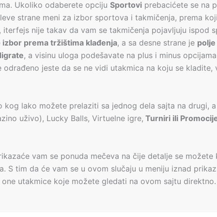
nima. Ukoliko odaberete opciju
Sportovi
prebacićete se na p
 leve strane meni za izbor sportova i takmičenja, prema ko
, iterfejs nije takav da vam se takmičenja pojavljuju ispod 
e
izbor prema tržištima klađenja
, a sa desne strane je
polje
digrate
, a visinu uloga podešavate na plus i minus opcijam
 odrađeno jeste da se ne vidi utakmica na koju se kladite,
o kog lako možete prelaziti sa jednog dela sajta na drugi, a
zino uživo), Lucky Balls, Virtuelne igre,
Turniri ili Promocij
ikazaće vam se ponuda mečeva na čije detalje se možete kla
va. S tim da će vam se u ovom slučaju u meniju iznad prikaz
i one utakmice koje možete gledati na ovom sajtu direktno