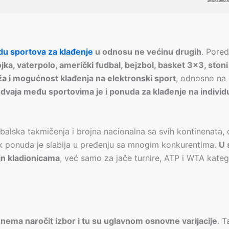
u sportova za klađenje
u odnosu ne većinu drugih
. Pored
jka, vaterpolo, američki fudbal, bejzbol, basket 3×3, ston
a i mogućnost klađenja na elektronski sport
, odnosno na 
vaja među sportovima je i ponuda za klađenje na individu
ska takmičenja i brojna nacionalna sa svih kontinenata, d
pak ponuda je slabija u pređenju sa mnogim konkurentima.
U 
jn kladionicama
, već samo za jače turnire, ATP i WTA kateg
nema naročit izbor i tu su uglavnom osnovne varijacije
. 