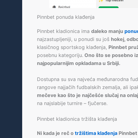
Pinnbet ponuda klađenja
Pinnbet kladionica ima
daleko manju
ponud
najzastupljeniji, u ponudi su još
hokej, odbo
klasičnog sportskog klađenja,
Pinnbet pruž
posebnu kategoriju.
Ono što se posebno izd
najpopularnijim opkladama u Srbiji.
Dostupna su sva najveća međunarodna fudbal
rangove najjačih fudbalskih zemalja, ali i
mečeve kao što je najčešće slučaj na onla
na najslabije turnire – fjučerse.
Pinnbet kladionica tržišta klađenja
Ni kada je reč o
tržištima klađenja
Pinnbet 