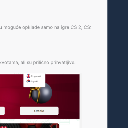
o su moguće opklade samo na igre CS 2, CS:
votama, ali su prilično prihvatljive.