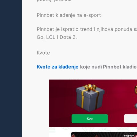
Pinnbet klađenje na e-sport
Pinnbet je ispratio trend i njihova ponuda 
Go, LOL i Dota 2.
Kvote
Kvote za
klađenje
koje nudi Pinnbet kladi