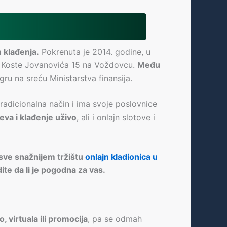
n klađenja.
Pokrenuta je 2014. godine, u
ci Koste Jovanovića 15 na Voždovcu.
Među
ru na sreću Ministarstva finansija.
tradicionalna način i ima svoje poslovnice
va i klađenje uživo
, ali i onlajn slotove i
 sve snažnijem tržištu
onlajn kladionica u
ite da li je pogodna za vas.
o, virtuala ili promocija
, pa se odmah