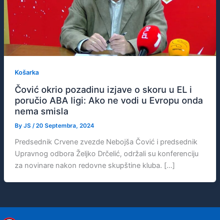
Košarka
Čović okrio pozadinu izjave o skoru u EL i
poručio ABA ligi: Ako ne vodi u Evropu onda
nema smisla
By
JS
/
20 Septembra, 2024
Predsednik Crvene zvezde Nebojša Čović i predsednik
Upravnog odbora Željko Drčelić, održali su konferenciju
za novinare nakon redovne skupštine kluba. […]