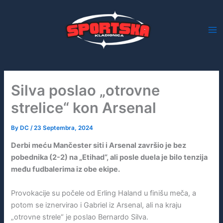
Skip
to
content
Silva poslao „otrovne
strelice“ kon Arsenal
By
DC
/
23 Septembra, 2024
Derbi meću Mančester siti i Arsenal završio je bez
pobednika (2-2) na „Etihad“, ali posle duela je bilo tenzija
među fudbalerima iz obe ekipe.
Provokacije su počele od Erling Haland u finišu meča, a
potom se iznervirao i Gabriel iz Arsenal, ali na kraju
„otrovne strele“ je poslao Bernardo Silva.