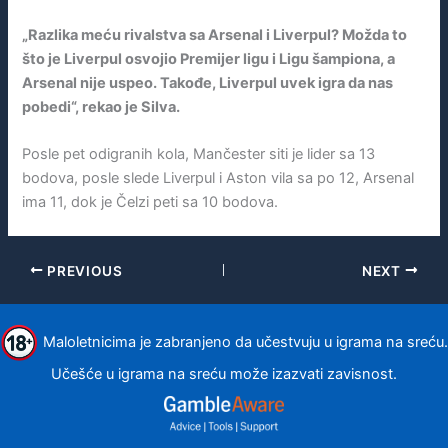
„Razlika meću rivalstva sa Arsenal i Liverpul? Možda to
što je Liverpul osvojio Premijer ligu i Ligu šampiona, a
Arsenal nije uspeo. Takođe, Liverpul uvek igra da nas
pobedi“, rekao je Silva.
Posle pet odigranih kola, Mančester siti je lider sa 13
bodova, posle slede Liverpul i Aston vila sa po 12, Arsenal
ima 11, dok je Čelzi peti sa 10 bodova.
PREVIOUS
NEXT
Maloletnicima je zabranjeno da učestvuju u igrama na sreću.
Učešće u igrama na sreću može izazvati zavisnost.