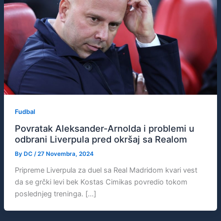
Fudbal
Povratak Aleksander-Arnolda i problemi u
odbrani Liverpula pred okršaj sa Realom
By
DC
/
27 Novembra, 2024
Pripreme Liverpula za duel sa Real Madridom kvari vest
da se grčki levi bek Kostas Cimikas povredio tokom
poslednjeg treninga. […]