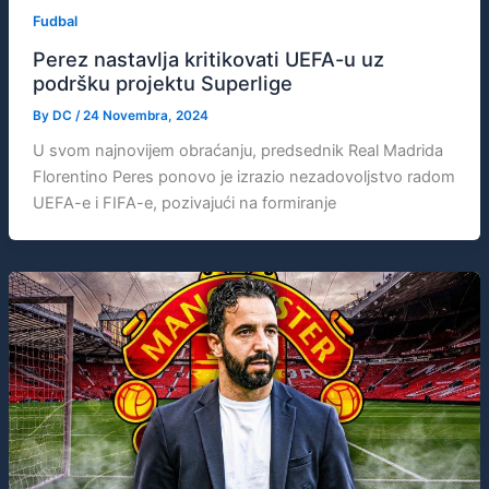
Fudbal
Perez nastavlja kritikovati UEFA-u uz
podršku projektu Superlige
By
DC
/
24 Novembra, 2024
U svom najnovijem obraćanju, predsednik Real Madrida
Florentino Peres ponovo je izrazio nezadovoljstvo radom
UEFA-e i FIFA-e, pozivajući na formiranje