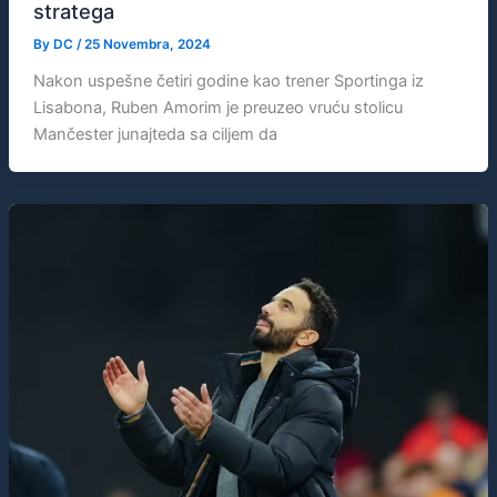
stratega
By
DC
/
25 Novembra, 2024
Nakon uspešne četiri godine kao trener Sportinga iz
Lisabona, Ruben Amorim je preuzeo vruću stolicu
Mančester junajteda sa ciljem da