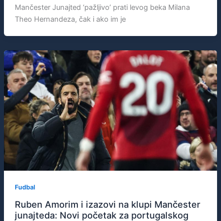
Mančester Junajted ‘pažljivo’ prati levog beka Milana
Theo Hernandeza, čak i ako im je
Fudbal
Ruben Amorim i izazovi na klupi Mančester
junajteda: Novi početak za portugalskog