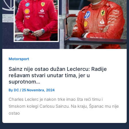
Motorsport
Sainz nije ostao dužan Leclercu: Radije
rešavam stvari unutar tima, jer u
suprotnom…
By
DC
/
25 Novembra, 2024
Charles Leclerc je nakon trke imao šta reći timu i
timskom kolegi Carlosu Sainzu. Na kraju, Španac mu nije
ostao