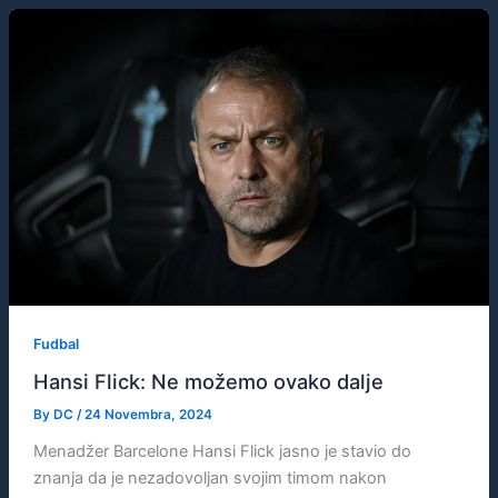
Fudbal
Hansi Flick: Ne možemo ovako dalje
By
DC
/
24 Novembra, 2024
Menadžer Barcelone Hansi Flick jasno je stavio do
znanja da je nezadovoljan svojim timom nakon