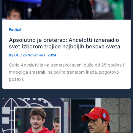
Fudbal
Apsolutno je preterao: Ancelotti iznenadio
svet izborom trojice najboljih bekova sveta
By
DC
/
25 Novembra, 2024
Carlo Ancelotti je na trenerskoj sceni duže od 25 godina i
mnogi ga smatraju najboljim trenerom ikada, pogotovo
pošto u