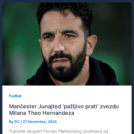
Fudbal
Mančester Junajted ‘pažljivo prati’ zvezdu
Milana Theo Hernandeza
By
DC
/
27 Novembra, 2024
Transfer ekspert Florian Plettenberg izveštava da