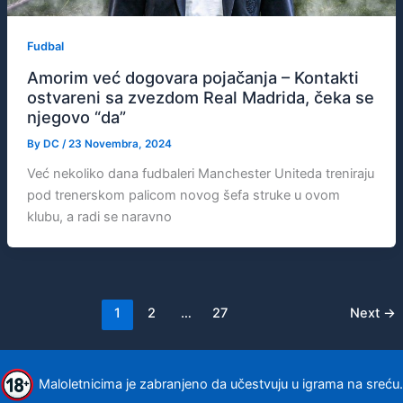
Fudbal
Amorim već dogovara pojačanja – Kontakti
ostvareni sa zvezdom Real Madrida, čeka se
njegovo “da”
By
DC
/
23 Novembra, 2024
Već nekoliko dana fudbaleri Manchester Uniteda treniraju
pod trenerskom palicom novog šefa struke u ovom
klubu, a radi se naravno
1
2
…
27
Next
→
Maloletnicima je zabranjeno da učestvuju u igrama na sreću.