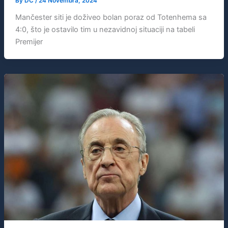
By
DC
/
24 Novembra, 2024
Mančester siti je doživeo bolan poraz od Totenhema sa
4:0, što je ostavilo tim u nezavidnoj situaciji na tabeli
Premijer