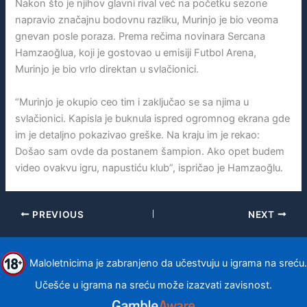
Nakon što je njihov glavni rival već na početku sezone
napravio značajnu bodovnu razliku, Murinjo je bio veoma
gnevan posle poraza. Prema rečima novinara Sercana
Hamzaoğlua, koji je gostovao u emisiji Futbol Arena,
Murinjo je bio vrlo direktan u svlačionici.
“Murinjo je okupio ceo tim i zaključao se sa njima u
svlačionici. Kapisla je buknula ispred ogromnog ekrana gde
im je detaljno pokazivao greške. Na kraju im je rekao:
Došao sam ovde da postanem šampion. Ako opet budem
video ovakvu igru, napustiću klub”, ispričao je Hamzaoğlu.
PREVIOUS
NEXT
Maloletnicima je zabranjeno da učestvuju u igrama na sreću.
Učešće u igrama na sreću može izazvati zavisnost.