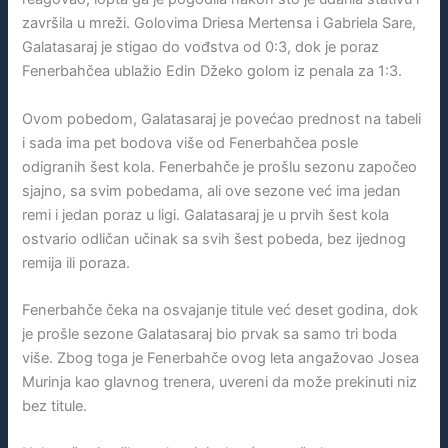
završila u mreži. Golovima Driesa Mertensa i Gabriela Sare,
Galatasaraj je stigao do vođstva od 0:3, dok je poraz
Fenerbahčea ublažio Edin Džeko golom iz penala za 1:3.
Ovom pobedom, Galatasaraj je povećao prednost na tabeli
i sada ima pet bodova više od Fenerbahčea posle
odigranih šest kola. Fenerbahče je prošlu sezonu započeo
sjajno, sa svim pobedama, ali ove sezone već ima jedan
remi i jedan poraz u ligi. Galatasaraj je u prvih šest kola
ostvario odličan učinak sa svih šest pobeda, bez ijednog
remija ili poraza.
Fenerbahče čeka na osvajanje titule već deset godina, dok
je prošle sezone Galatasaraj bio prvak sa samo tri boda
više. Zbog toga je Fenerbahče ovog leta angažovao Josea
Murinja kao glavnog trenera, uvereni da može prekinuti niz
bez titule.