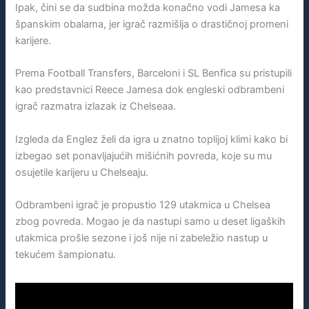
Ipak, čini se da sudbina možda konačno vodi Jamesa ka
španskim obalama, jer igrač razmišlja o drastičnoj promeni
karijere.
Prema Football Transfers, Barceloni i SL Benfica su pristupili
kao predstavnici Reece Jamesa dok engleski odbrambeni
igrač razmatra izlazak iz Chelseaa.
Izgleda da Englez želi da igra u znatno toplijoj klimi kako bi
izbegao set ponavljajućih mišićnih povreda, koje su mu
osujetile karijeru u Chelseaju.
Odbrambeni igrač je propustio 129 utakmica u Chelsea
zbog povreda. Mogao je da nastupi samo u deset ligaških
utakmica prošle sezone i još nije ni zabeležio nastup u
tekućem šampionatu.