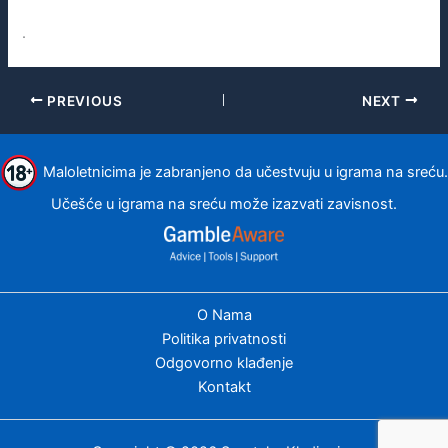
.
PREVIOUS
NEXT
Maloletnicima je zabranjeno da učestvuju u igrama na sreću.
Učešće u igrama na sreću može izazvati zavisnost.
O Nama
Politika privatnosti
Odgovorno klađenje
Kontakt