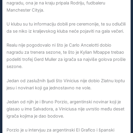
nagradu, ona je na kraju pripala Rodriju, fudbaleru
Manchester Cityja.
U klubu su tu informaciju dobili pre ceremonije, te su odlučili
da se niko iz kraljevskog kluba neće pojaviti na gala večeri.
Realu nije pogodovalo ni što je Carlo Ancelotti dobio
nagradu za trenera sezone, te što je Kylian Mbappe trebao
podeliti trofej Gerd Muller za igrača sa najviše golova prošle
sezone.
Jedan od zaslužnih ljudi što Vinicius nije dobio Zlatnu loptu
jesu i novinari koji ga jednostavno ne vole.
Jedan od njih je i Bruno Porzio, argentinski novinar koji je
glasao u ime Salvadora, a Viniciusa nije uvrstio među deset
igrača kojima je dao bodove.
Porzio je u intervjuu za argentinski El Grafico i španski