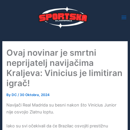
Skip
to
content
Ovaj novinar je smrtni
neprijatelj navijačima
Kraljeva: Vinicius je limitiran
igrač!
By
DC
/
30 Oktobra, 2024
Navijači Real Madrida su besni nakon što Vinicius Junior
nije osvojio Zlatnu loptu.
Iako su svi očekivali da će Brazilac osvojiti prestižnu