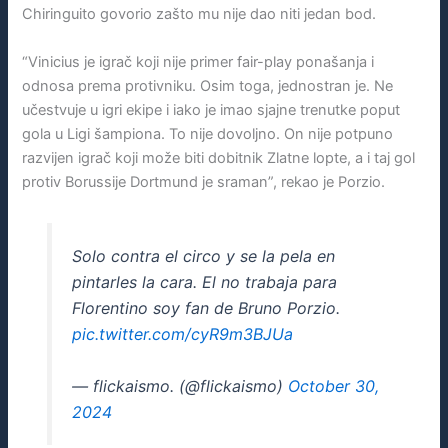
Chiringuito govorio zašto mu nije dao niti jedan bod.
“Vinicius je igrač koji nije primer fair-play ponašanja i
odnosa prema protivniku. Osim toga, jednostran je. Ne
učestvuje u igri ekipe i iako je imao sjajne trenutke poput
gola u Ligi šampiona. To nije dovoljno. On nije potpuno
razvijen igrač koji može biti dobitnik Zlatne lopte, a i taj gol
protiv Borussije Dortmund je sraman”, rekao je Porzio.
Solo contra el circo y se la pela en
pintarles la cara. El no trabaja para
Florentino soy fan de Bruno Porzio.
pic.twitter.com/cyR9m3BJUa
— flickaismo. (@flickaismo)
October 30,
2024