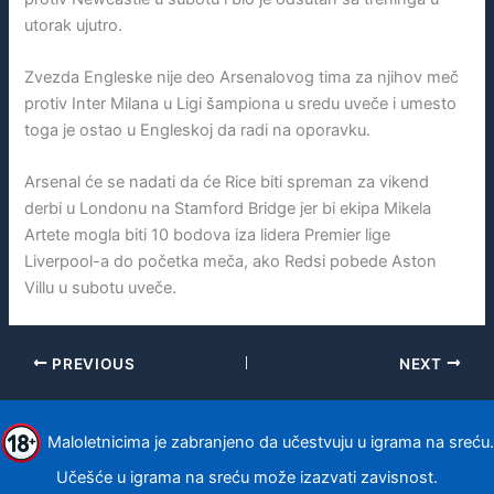
utorak ujutro.
Zvezda Engleske nije deo Arsenalovog tima za njihov meč
protiv Inter Milana u Ligi šampiona u sredu uveče i umesto
toga je ostao u Engleskoj da radi na oporavku.
Arsenal će se nadati da će Rice biti spreman za vikend
derbi u Londonu na Stamford Bridge jer bi ekipa Mikela
Artete mogla biti 10 bodova iza lidera Premier lige
Liverpool-a do početka meča, ako Redsi pobede Aston
Villu u subotu uveče.
PREVIOUS
NEXT
Maloletnicima je zabranjeno da učestvuju u igrama na sreću.
Učešće u igrama na sreću može izazvati zavisnost.