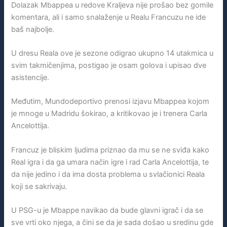
Dolazak Mbappea u redove Kraljeva nije prošao bez gomile
komentara, ali i samo snalaženje u Realu Francuzu ne ide
baš najbolje.
U dresu Reala ove je sezone odigrao ukupno 14 utakmica u
svim takmičenjima, postigao je osam golova i upisao dve
asistencije.
Međutim, Mundodeportivo prenosi izjavu Mbappea kojom
je mnoge u Madridu šokirao, a kritikovao je i trenera Carla
Ancelottija.
Francuz je bliskim ljudima priznao da mu se ne sviđa kako
Real igra i da ga umara način igre i rad Carla Ancelottija, te
da nije jedino i da ima dosta problema u svlačionici Reala
koji se sakrivaju.
U PSG-u je Mbappe navikao da bude glavni igrač i da se
sve vrti oko njega, a čini se da je sada došao u sredinu gde