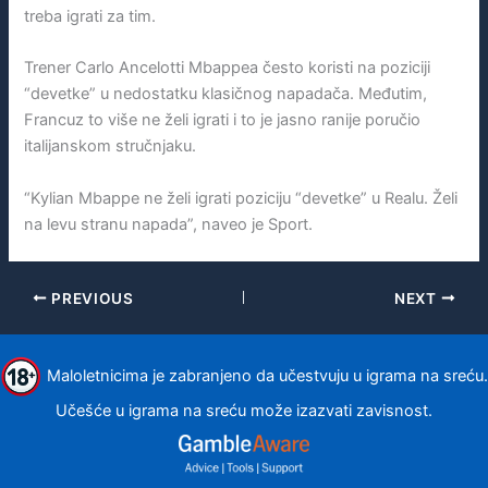
treba igrati za tim.
Trener Carlo Ancelotti Mbappea često koristi na poziciji
“devetke” u nedostatku klasičnog napadača. Međutim,
Francuz to više ne želi igrati i to je jasno ranije poručio
italijanskom stručnjaku.
“Kylian Mbappe ne želi igrati poziciju “devetke” u Realu. Želi
na levu stranu napada”, naveo je Sport.
PREVIOUS
NEXT
Maloletnicima je zabranjeno da učestvuju u igrama na sreću.
Učešće u igrama na sreću može izazvati zavisnost.