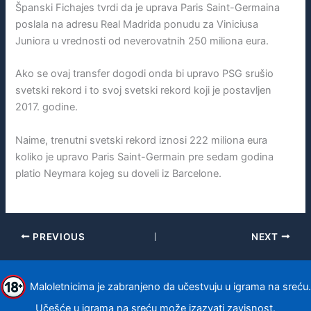
Španski Fichajes tvrdi da je uprava Paris Saint-Germaina
poslala na adresu Real Madrida ponudu za Viniciusa
Juniora u vrednosti od neverovatnih 250 miliona eura.
Ako se ovaj transfer dogodi onda bi upravo PSG srušio
svetski rekord i to svoj svetski rekord koji je postavljen
2017. godine.
Naime, trenutni svetski rekord iznosi 222 miliona eura
koliko je upravo Paris Saint-Germain pre sedam godina
platio Neymara kojeg su doveli iz Barcelone.
PREVIOUS
NEXT
Maloletnicima je zabranjeno da učestvuju u igrama na sreću.
Učešće u igrama na sreću može izazvati zavisnost.