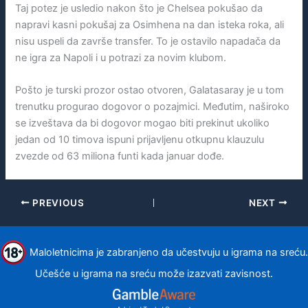
Taj potez je usledio nakon što je Chelsea pokušao da
napravi kasni pokušaj za Osimhena na dan isteka roka, ali
nisu uspeli da završe transfer. To je ostavilo napadača da
ne igra za Napoli i u potrazi za novim klubom.
Pošto je turski prozor ostao otvoren, Galatasaray je u tom
trenutku progurao dogovor o pozajmici. Međutim, naširoko
se izveštava da bi dogovor mogao biti prekinut ukoliko
jedan od 10 timova ispuni prijavljenu otkupnu klauzulu
zvezde od 63 miliona funti kada januar dođe.
PREVIOUS
NEXT
Maloletnicima je zabranjeno da učestvuju u igrama na sreću.
Učešće u igrama na sreću može izazvati zavisnost.