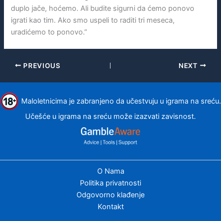
duplo jače, hoćemo. Ali budite sigurni da ćemo ponovo
igrati kao tim. Ako smo uspeli to raditi tri meseca,
uradićemo to ponovo.”
PREVIOUS
NEXT
Maloletnicima je zabranjeno da učestvuju u igrama na sreću.
Učešće u igrama na sreću može izazvati zavisnost.
O Nama
Politika privatnosti
Odgovorno klađenje
Kontakt