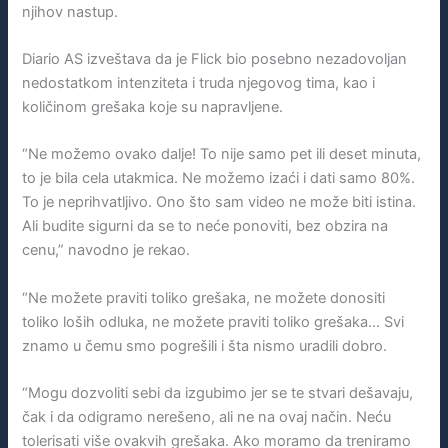
njihov nastup.
Diario AS izveštava da je Flick bio posebno nezadovoljan
nedostatkom intenziteta i truda njegovog tima, kao i
količinom grešaka koje su napravljene.
“Ne možemo ovako dalje! To nije samo pet ili deset minuta,
to je bila cela utakmica. Ne možemo izaći i dati samo 80%.
To je neprihvatljivo. Ono što sam video ne može biti istina.
Ali budite sigurni da se to neće ponoviti, bez obzira na
cenu,” navodno je rekao.
“Ne možete praviti toliko grešaka, ne možete donositi
toliko loših odluka, ne možete praviti toliko grešaka… Svi
znamo u čemu smo pogrešili i šta nismo uradili dobro.
“Mogu dozvoliti sebi da izgubimo jer se te stvari dešavaju,
čak i da odigramo nerešeno, ali ne na ovaj način. Neću
tolerisati više ovakvih grešaka. Ako moramo da treniramo