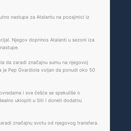
nutno nastupa za Atalantu na pozajmici iz
al. Njegov doprinos Atalanti u sezoni iza
 nastupe.
ogla da zaradi značajnu sumu na njegovoj
da je Pep Gvardiola voljan da ponudi oko 50
povredama i sve češće se spekuliše o
ealno uklopiti u Siti i doneti dodatnu
da zaradi značajnu svotu od njegovog transfera.