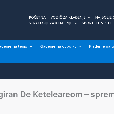
POČETNA
VODIČ ZA KLAĐENJE
NAJBOLJE 
STRATEGIJE ZA KLAĐENJE
SPORTSKE VESTI
ađenje na tenis
Klađenje na odbojku
Klađenje na t
rigiran De Keteleareom – spr