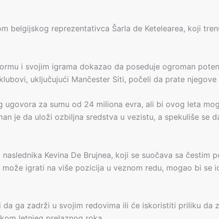
tom belgijskog reprezentativca Šarla de Ketelearea, koji tre
ormu i svojim igrama dokazao da poseduje ogroman potencij
lubovi, uključujući Mančester Siti, počeli da prate njegove
vog ugovora za sumu od 24 miliona evra, ali bi ovog leta m
an je da uloži ozbiljna sredstva u vezistu, a spekuliše se 
g naslednika Kevina De Brujnea, koji se suočava sa čestim 
i može igrati na više pozicija u veznom redu, mogao bi se id
ti da ga zadrži u svojim redovima ili će iskoristiti priliku 
okom letnjeg prelaznog roka.