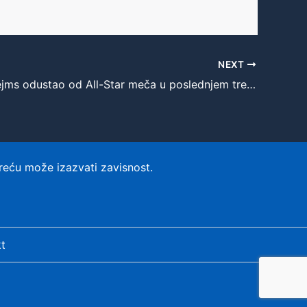
NEXT
LeBron Džejms odustao od All-Star meča u poslednjem trenutku zbog povrede
reću može izazvati zavisnost.
t