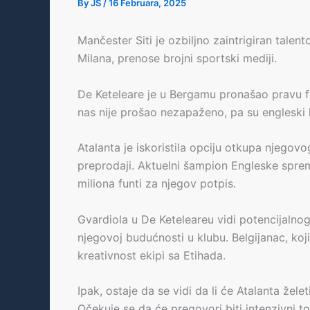
By
JS
/
16 Februara, 2025
Mančester Siti je ozbiljno zaintrigiran talen
Milana, prenose brojni sportski mediji.
De Keteleare je u Bergamu pronašao pravu f
nas nije prošao nezapaženo, pa su engleski k
Atalanta je iskoristila opciju otkupa njego
preprodaji. Aktuelni šampion Engleske sprem
miliona funti za njegov potpis.
Gvardiola u De Keteleareu vidi potencijalno
njegovoj budućnosti u klubu. Belgijanac, koj
kreativnost ekipi sa Etihada.
Ipak, ostaje da se vidi da li će Atalanta žele
Očekuje se da će pregovori biti intenzivni t