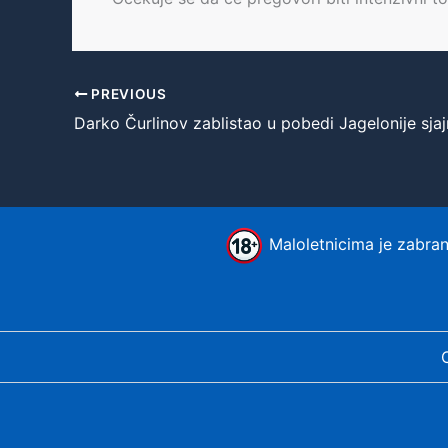
PREVIOUS
Darko Čurlinov zablistao u pobedi Jagelonije sj
Maloletnicima je zabranj