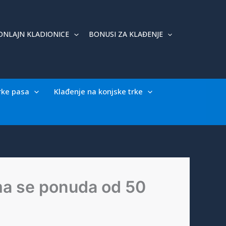
ONLAJN KLADIONICE
BONUSI ZA KLAĐENJE
rke pasa
Klađenje na konjske trke
ema se ponuda od 50