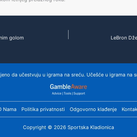
ajnim golom
eno da učestvuju u igrama na sreću. Učešće u igrama na s
O Nama
Politika privatnosti
Odgovorno klađenje
Kontak
Copyright © 2026 Sportska Kladionica