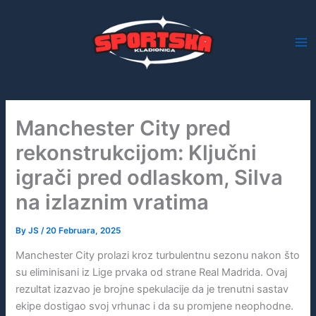
Skip
to
content
Manchester City pred
rekonstrukcijom: Ključni
igrači pred odlaskom, Silva
na izlaznim vratima
By
JS
/
20 Februara, 2025
Manchester City prolazi kroz turbulentnu sezonu nakon što
su eliminisani iz Lige prvaka od strane Real Madrida. Ovaj
rezultat izazvao je brojne spekulacije da je trenutni sastav
ekipe dostigao svoj vrhunac i da su promjene neophodne.