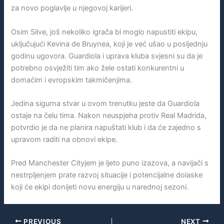
za novo poglavlje u njegovoj karijeri.
Osim Silve, još nekoliko igrača bi moglo napustiti ekipu,
uključujući Kevina de Bruynea, koji je već ušao u posljednju
godinu ugovora. Guardiola i uprava kluba svjesni su da je
potrebno osvježiti tim ako žele ostati konkurentni u
domaćim i evropskim takmičenjima.
Jedina sigurna stvar u ovom trenutku jeste da Guardiola
ostaje na čelu tima. Nakon neuspjeha protiv Real Madrida,
potvrdio je da ne planira napuštati klub i da će zajedno s
upravom raditi na obnovi ekipe.
Pred Manchester Cityjem je ljeto puno izazova, a navijači s
nestrpljenjem prate razvoj situacije i potencijalne dolaske
koji će ekipi donijeti novu energiju u narednoj sezoni.
PREVIOUS
NEXT