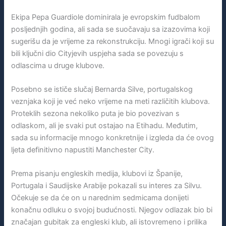
Ekipa Pepa Guardiole dominirala je evropskim fudbalom
posljednjih godina, ali sada se suočavaju sa izazovima koji
sugerišu da je vrijeme za rekonstrukciju. Mnogi igrači koji su
bili ključni dio Cityjevih uspjeha sada se povezuju s
odlascima u druge klubove.
Posebno se ističe slučaj Bernarda Silve, portugalskog
veznjaka koji je već neko vrijeme na meti različitih klubova.
Proteklih sezona nekoliko puta je bio povezivan s
odlaskom, ali je svaki put ostajao na Etihadu. Međutim,
sada su informacije mnogo konkretnije i izgleda da će ovog
ljeta definitivno napustiti Manchester City.
Prema pisanju engleskih medija, klubovi iz Španije,
Portugala i Saudijske Arabije pokazali su interes za Silvu.
Očekuje se da će on u narednim sedmicama donijeti
konačnu odluku o svojoj budućnosti. Njegov odlazak bio bi
značajan gubitak za engleski klub, ali istovremeno i prilika