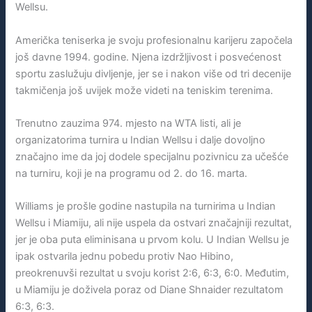
Wellsu.
Američka teniserka je svoju profesionalnu karijeru započela
još davne 1994. godine. Njena izdržljivost i posvećenost
sportu zaslužuju divljenje, jer se i nakon više od tri decenije
takmičenja još uvijek može videti na teniskim terenima.
Trenutno zauzima 974. mjesto na WTA listi, ali je
organizatorima turnira u Indian Wellsu i dalje dovoljno
značajno ime da joj dodele specijalnu pozivnicu za učešće
na turniru, koji je na programu od 2. do 16. marta.
Williams je prošle godine nastupila na turnirima u Indian
Wellsu i Miamiju, ali nije uspela da ostvari značajniji rezultat,
jer je oba puta eliminisana u prvom kolu. U Indian Wellsu je
ipak ostvarila jednu pobedu protiv Nao Hibino,
preokrenuvši rezultat u svoju korist 2:6, 6:3, 6:0. Međutim,
u Miamiju je doživela poraz od Diane Shnaider rezultatom
6:3, 6:3.