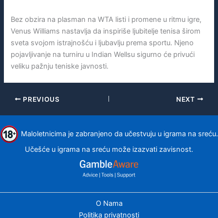
Bez obzira na plasman na WTA listi i promene u ritmu igre,
Venus Williams nastavlja da inspiriše ljubitelje tenisa širom
sveta svojom istrajnošću i ljubavlju prema sportu. Njeno
pojavljivanje na turniru u Indian Wellsu sigurno će privući
veliku pažnju teniske javnosti.
PREVIOUS
NEXT
Maloletnicima je zabranjeno da učestvuju u igrama na sreću.
Učešće u igrama na sreću može izazvati zavisnost.
O Nama
Politika privatnosti