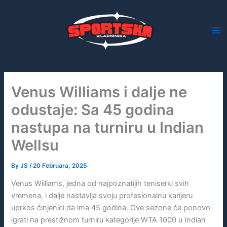
Skip
to
content
Venus Williams i dalje ne
odustaje: Sa 45 godina
nastupa na turniru u Indian
Wellsu
By
JS
/
20 Februara, 2025
Venus Williams, jedna od najpoznatijih teniserki svih
vremena, i dalje nastavlja svoju profesionalnu karijeru
uprkos činjenici da ima 45 godina. Ove sezone će ponovo
igrati na prestižnom turniru kategorije WTA 1000 u Indian