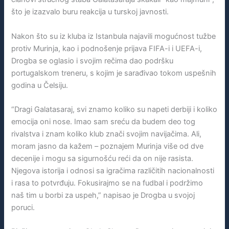
što je izazvalo buru reakcija u turskoj javnosti.
Nakon što su iz kluba iz Istanbula najavili mogućnost tužbe
protiv Murinja, kao i podnošenje prijava FIFA-i i UEFA-i,
Drogba se oglasio i svojim rečima dao podršku
portugalskom treneru, s kojim je sarađivao tokom uspešnih
godina u Čelsiju.
“Dragi Galatasaraj, svi znamo koliko su napeti derbiji i koliko
emocija oni nose. Imao sam sreću da budem deo tog
rivalstva i znam koliko klub znači svojim navijačima. Ali,
moram jasno da kažem – poznajem Murinja više od dve
decenije i mogu sa sigurnošću reći da on nije rasista.
Njegova istorija i odnosi sa igračima različitih nacionalnosti
i rasa to potvrđuju. Fokusirajmo se na fudbal i podržimo
naš tim u borbi za uspeh,” napisao je Drogba u svojoj
poruci.