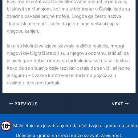
Bivši reprezentativac Obale Slonovače poznat je po svojoj
bliskosti sa Murinjom, koji mu je bio trener u Čelsiju kada su
zajedno osvajali brojne trofeje. Drogba ga često naziva
“fudbalskim ocem” i ističe da je on imao veliki uticaj na
njegovu karijeru.
Iako su Murinjove izjave izazvale različite reakcije, mnogi
njegovi bivši igrači istupili su u njegovu odbranu, ističući da
je uvek gajio dobar odnos sa fudbalerima svih rasa i kultura.
Kako će se situacija dalje razvijati ostaje da se vidi, ali jedno
je sigurno – ovakve kontroverze dodatno pojačavaju
rivalitet u turskom fudbalu.
PREVIOUS
NEXT
Maloletnicima je zabranjeno da učestvuju u igrama na sreću.
Učešće u igrama na sreću može izazvati zavisnost.