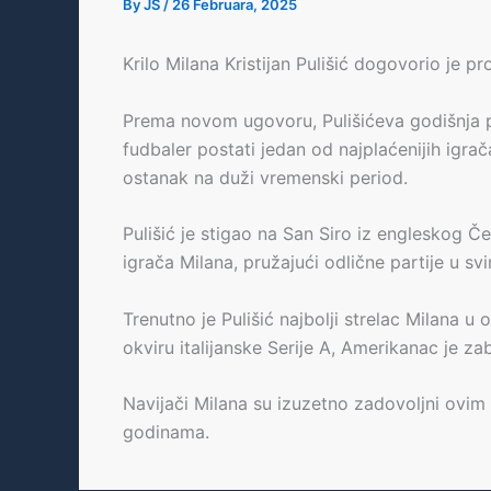
By
JS
/
26 Februara, 2025
Krilo Milana Kristijan Pulišić dogovorio je p
Prema novom ugovoru, Pulišićeva godišnja pl
fudbaler postati jedan od najplaćenijih igr
ostanak na duži vremenski period.
Pulišić je stigao na San Siro iz engleskog Č
igrača Milana, pružajući odlične partije u s
Trenutno je Pulišić najbolji strelac Milana
okviru italijanske Serije A, Amerikanac je za
Navijači Milana su izuzetno zadovoljni ovim 
godinama.