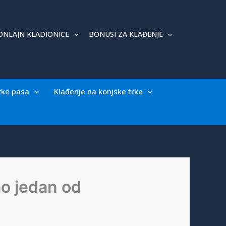
ONLAJN KLADIONICE
BONUSI ZA KLAĐENJE
rke pasa
Klađenje na konjske trke
ao jedan od