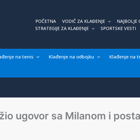
POČETNA
VODIČ ZA KLAĐENJE
NAJBOLJE 
STRATEGIJE ZA KLAĐENJE
SPORTSKE VESTI
ađenje na tenis
Klađenje na odbojku
Klađenje na t
užio ugovor sa Milanom i post