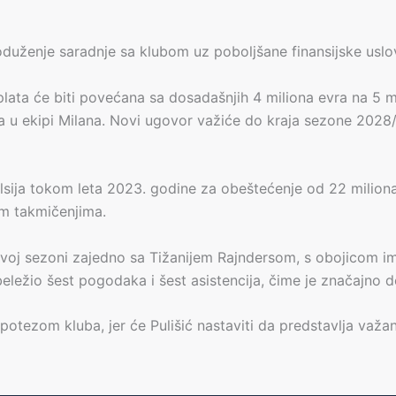
roduženje saradnje sa klubom uz poboljšane finansijske uslove
ata će biti povećana sa dosadašnjih 4 miliona evra na 5 m
ača u ekipi Milana. Novi ugovor važiće do kraja sezone 2028
elsija tokom leta 2023. godine za obeštećenje od 22 milion
vim takmičenjima.
 u ovoj sezoni zajedno sa Tižanijem Rajndersom, s obojicom 
beležio šest pogodaka i šest asistencija, čime je značajno d
potezom kluba, jer će Pulišić nastaviti da predstavlja važa