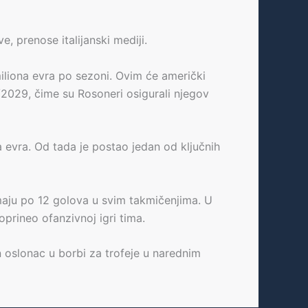
, prenose italijanski mediji.
iliona evra po sezoni. Ovim će američki
/2029, čime su Rosoneri osigurali njegov
a evra. Od tada je postao jedan od ključnih
imaju po 12 golova u svim takmičenjima. U
oprineo ofanzivnoj igri tima.
n oslonac u borbi za trofeje u narednim