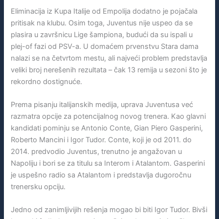
Eliminacija iz Kupa Italije od Empolija dodatno je pojačala
pritisak na klubu. Osim toga, Juventus nije uspeo da se
plasira u završnicu Lige šampiona, budući da su ispali u
plej-of fazi od PSV-a. U domaćem prvenstvu Stara dama
nalazi se na četvrtom mestu, ali najveći problem predstavlja
veliki broj nerešenih rezultata – čak 13 remija u sezoni što je
rekordno dostignuće.
Prema pisanju italijanskih medija, uprava Juventusa već
razmatra opcije za potencijalnog novog trenera. Kao glavni
kandidati pominju se Antonio Conte, Gian Piero Gasperini,
Roberto Mancini i Igor Tudor. Conte, koji je od 2011. do
2014. predvodio Juventus, trenutno je angažovan u
Napoliju i bori se za titulu sa Interom i Atalantom. Gasperini
je uspešno radio sa Atalantom i predstavlja dugoročnu
trenersku opciju.
Jedno od zanimljivijih rešenja mogao bi biti Igor Tudor. Bivši