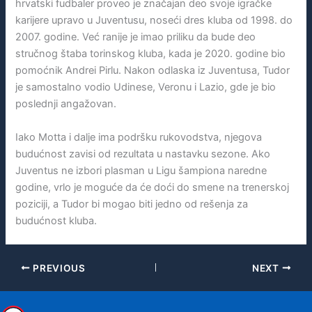
hrvatski fudbaler proveo je značajan deo svoje igračke
karijere upravo u Juventusu, noseći dres kluba od 1998. do
2007. godine. Već ranije je imao priliku da bude deo
stručnog štaba torinskog kluba, kada je 2020. godine bio
pomoćnik Andrei Pirlu. Nakon odlaska iz Juventusa, Tudor
je samostalno vodio Udinese, Veronu i Lazio, gde je bio
poslednji angažovan.
Iako Motta i dalje ima podršku rukovodstva, njegova
budućnost zavisi od rezultata u nastavku sezone. Ako
Juventus ne izbori plasman u Ligu šampiona naredne
godine, vrlo je moguće da će doći do smene na trenerskoj
poziciji, a Tudor bi mogao biti jedno od rešenja za
budućnost kluba.
PREVIOUS
NEXT