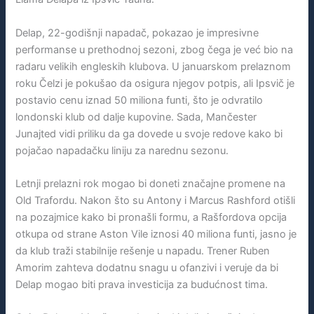
Delap, 22-godišnji napadač, pokazao je impresivne
performanse u prethodnoj sezoni, zbog čega je već bio na
radaru velikih engleskih klubova. U januarskom prelaznom
roku Čelzi je pokušao da osigura njegov potpis, ali Ipsvič je
postavio cenu iznad 50 miliona funti, što je odvratilo
londonski klub od dalje kupovine. Sada, Mančester
Junajted vidi priliku da ga dovede u svoje redove kako bi
pojačao napadačku liniju za narednu sezonu.
Letnji prelazni rok mogao bi doneti značajne promene na
Old Trafordu. Nakon što su Antony i Marcus Rashford otišli
na pozajmice kako bi pronašli formu, a Rašfordova opcija
otkupa od strane Aston Vile iznosi 40 miliona funti, jasno je
da klub traži stabilnije rešenje u napadu. Trener Ruben
Amorim zahteva dodatnu snagu u ofanzivi i veruje da bi
Delap mogao biti prava investicija za budućnost tima.