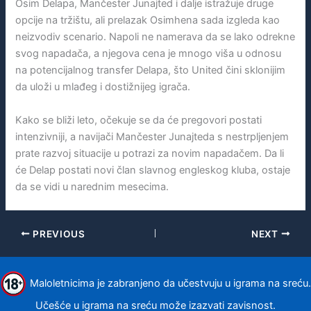
Osim Delapa, Mančester Junajted i dalje istražuje druge
opcije na tržištu, ali prelazak Osimhena sada izgleda kao
neizvodiv scenario. Napoli ne namerava da se lako odrekne
svog napadača, a njegova cena je mnogo viša u odnosu
na potencijalnog transfer Delapa, što United čini sklonijim
da uloži u mlađeg i dostižnijeg igrača.
Kako se bliži leto, očekuje se da će pregovori postati
intenzivniji, a navijači Mančester Junajteda s nestrpljenjem
prate razvoj situacije u potrazi za novim napadačem. Da li
će Delap postati novi član slavnog engleskog kluba, ostaje
da se vidi u narednim mesecima.
PREVIOUS
NEXT
Maloletnicima je zabranjeno da učestvuju u igrama na sreću.
Učešće u igrama na sreću može izazvati zavisnost.