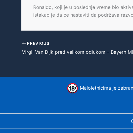
Ronaldo, koji je u poslednje vreme bio akti
istakao je da će nastaviti da podržava razv
PREVIOUS
Maloletnicima je zabranj