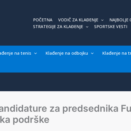
POČETNA
VODIČ ZA KLAĐENJE
NAJBOLJE 
STRATEGIJE ZA KLAĐENJE
SPORTSKE VESTI
ađenje na tenis
Klađenje na odbojku
Klađenje na t
andidature za predsednika F
tka podrške