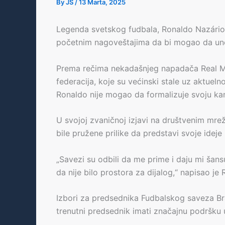
By
JS
/
13 Marta, 2025
Legenda svetskog fudbala, Ronaldo Nazário,
početnim nagoveštajima da bi mogao da un
Prema rečima nekadašnjeg napadača Real Mad
federacija, koje su većinski stale uz aktue
Ronaldo nije mogao da formalizuje svoju ka
U svojoj zvaničnoj izjavi na društvenim mre
bile pružene prilike da predstavi svoje ideje
„Savezi su odbili da me prime i daju mi šan
da nije bilo prostora za dijalog,“ napisao je
Izbori za predsednika Fudbalskog saveza Br
trenutni predsednik imati značajnu podršku 