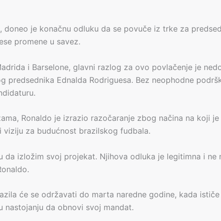
 doneo je konačnu odluku da se povuče iz trke za predsed
ese promene u savez.
rida i Barselone, glavni razlog za ovo povlačenje je nedo
lnog predsednika Ednalda Rodriguesa. Bez neophodne podrške
ndidaturu.
žama, Ronaldo je izrazio razočaranje zbog načina na koji j
 i viziju za budućnost brazilskog fudbala.
su da izložim svoj projekat. Njihova odluka je legitimna i 
 Ronaldo.
azila će se održavati do marta naredne godine, kada istič
u nastojanju da obnovi svoj mandat.