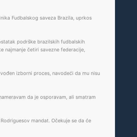
nika Fudbalskog saveza Brazila, uprkos
statak podrške brazilskih fudbalskih
 najmanje četiri savezne federacije,
e vođen izborni proces, navodeći da mu nisu
ne nameravam da je osporavam, ali smatram
e Rodriguesov mandat. Očekuje se da će