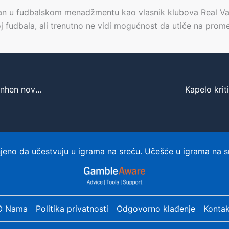
van u fudbalskom menadžmentu kao vlasnik klubova Real Valla
oj fudbala, ali trenutno ne vidi mogućnost da utiče na pro
Virgil Van Dijk pred velikom odlukom – Bayern Minhen nova destinacija?
eno da učestvuju u igrama na sreću. Učešće u igrama na s
O Nama
Politika privatnosti
Odgovorno klađenje
Kontak