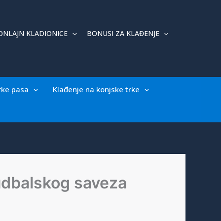
ONLAJN KLADIONICE
BONUSI ZA KLAĐENJE
rke pasa
Klađenje na konjske trke
udbalskog saveza