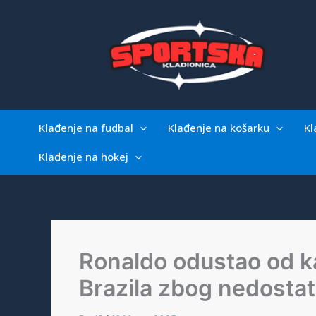
Skip
to
content
Klađenje na fudbal
Klađenje na košarku
Kl
Klađenje na hokej
Ronaldo odustao od k
Brazila zbog nedosta