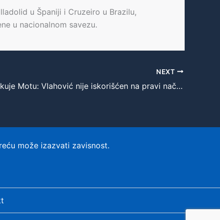
dolid u Španiji i Cruzeiro u Brazilu,
mene u nacionalnom savezu.
NEXT
Kapelo kritikuje Motu: Vlahović nije iskorišćen na pravi način u Juventusu
reću može izazvati zavisnost.
t