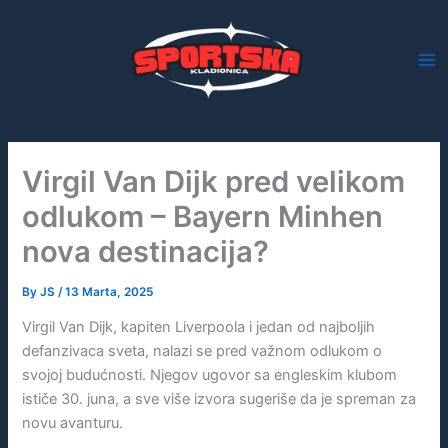
Skip
to
content
Virgil Van Dijk pred velikom
odlukom – Bayern Minhen
nova destinacija?
By
JS
/
13 Marta, 2025
Virgil Van Dijk, kapiten Liverpoola i jedan od najboljih
defanzivaca sveta, nalazi se pred važnom odlukom o
svojoj budućnosti. Njegov ugovor sa engleskim klubom
ističe 30. juna, a sve više izvora sugeriše da je spreman za
novu avanturu.