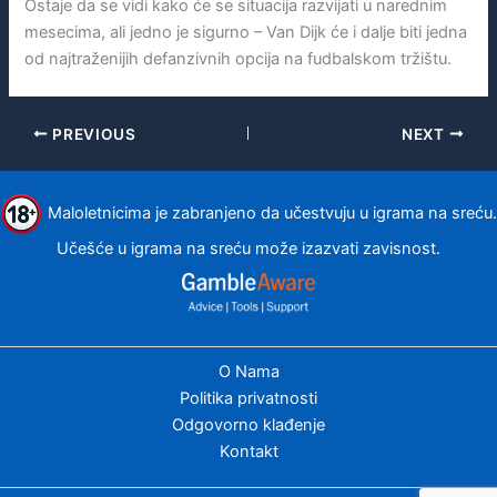
Ostaje da se vidi kako će se situacija razvijati u narednim
mesecima, ali jedno je sigurno – Van Dijk će i dalje biti jedna
od najtraženijih defanzivnih opcija na fudbalskom tržištu.
PREVIOUS
NEXT
Maloletnicima je zabranjeno da učestvuju u igrama na sreću.
Učešće u igrama na sreću može izazvati zavisnost.
O Nama
Politika privatnosti
Odgovorno klađenje
Kontakt