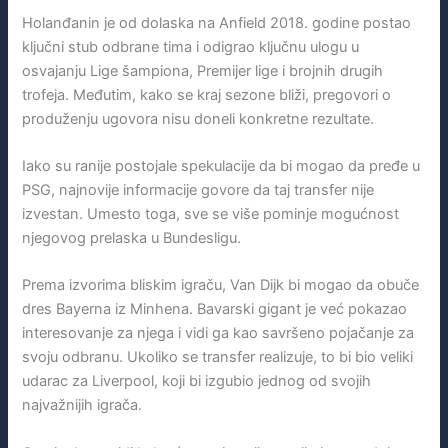
Holanđanin je od dolaska na Anfield 2018. godine postao
ključni stub odbrane tima i odigrao ključnu ulogu u
osvajanju Lige šampiona, Premijer lige i brojnih drugih
trofeja. Međutim, kako se kraj sezone bliži, pregovori o
produženju ugovora nisu doneli konkretne rezultate.
Iako su ranije postojale spekulacije da bi mogao da pređe u
PSG, najnovije informacije govore da taj transfer nije
izvestan. Umesto toga, sve se više pominje mogućnost
njegovog prelaska u Bundesligu.
Prema izvorima bliskim igraču, Van Dijk bi mogao da obuče
dres Bayerna iz Minhena. Bavarski gigant je već pokazao
interesovanje za njega i vidi ga kao savršeno pojačanje za
svoju odbranu. Ukoliko se transfer realizuje, to bi bio veliki
udarac za Liverpool, koji bi izgubio jednog od svojih
najvažnijih igrača.