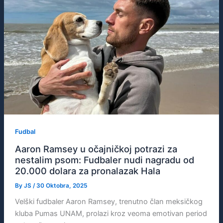
Fudbal
Aaron Ramsey u očajničkoj potrazi za
nestalim psom: Fudbaler nudi nagradu od
20.000 dolara za pronalazak Halа
By
JS
/
30 Oktobra, 2025
Velški fudbaler Aaron Ramsey, trenutno član meksičkog
kluba Pumas UNAM, prolazi kroz veoma emotivan period