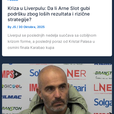
Kriza u Liverpulu: Da li Arne Slot gubi
podršku zbog loših rezultata i rizične
strategije?
By
JS
/
30 Oktobra, 2025
Liverpul se poslednjih nedelja suočava sa ozbiljnom
krizom forme, a poslednji poraz od Kristal Palasa u
osmini finala Karabao kupa