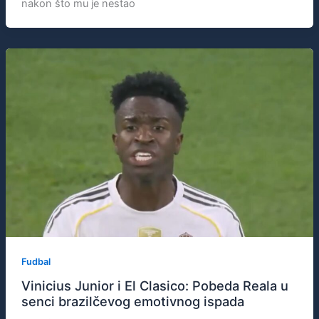
nakon što mu je nestao
Fudbal
Vinicius Junior i El Clasico: Pobeda Reala u
senci brazilčevog emotivnog ispada