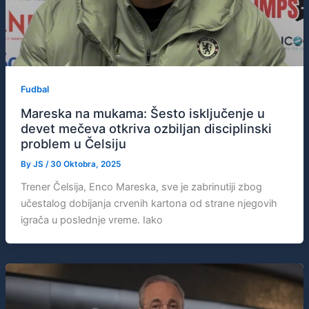
Fudbal
Mareska na mukama: Šesto isključenje u
devet mečeva otkriva ozbiljan disciplinski
problem u Čelsiju
By
JS
/
30 Oktobra, 2025
Trener Čelsija, Enco Mareska, sve je zabrinutiji zbog
učestalog dobijanja crvenih kartona od strane njegovih
igrača u poslednje vreme. Iako