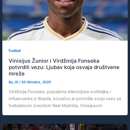
Fudbal
Vinisijus Žunior i Virdžinija Fonseka
potvrdili vezu: Ljubav koja osvaja društvene
mreže
By
JS
/
30 Oktobra, 2025
Virdžinija Fonseka, popularna televizijska voditeljka i
influenserka iz Brazila, konačno je potvrdila svoju vezu sa
fudbalskom zvezdom Real Madrida, Vinisijusom