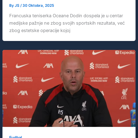
By
JS
/
30 Oktobra, 2025
Francuska teniserka Oceane Dodin dospela je u centar
medijske pažnje ne zbog svojih sportskih rezultata, već
zbog estetske operacije kojoj
Fudbal