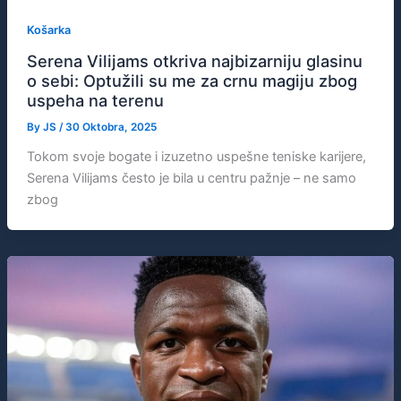
Košarka
Serena Vilijams otkriva najbizarniju glasinu
o sebi: Optužili su me za crnu magiju zbog
uspeha na terenu
By
JS
/
30 Oktobra, 2025
Tokom svoje bogate i izuzetno uspešne teniske karijere,
Serena Vilijams često je bila u centru pažnje – ne samo
zbog