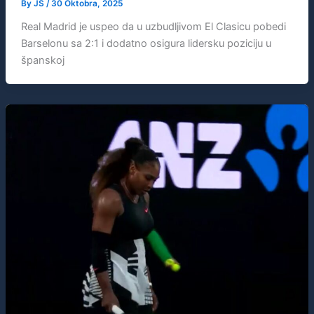
By
JS
/
30 Oktobra, 2025
Real Madrid je uspeo da u uzbudljivom El Clasicu pobedi
Barselonu sa 2:1 i dodatno osigura lidersku poziciju u
španskoj