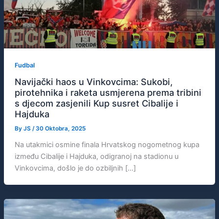
Fudbal
Navijački haos u Vinkovcima: Sukobi,
pirotehnika i raketa usmjerena prema tribini
s djecom zasjenili Kup susret Cibalije i
Hajduka
By
JS
/
30 Oktobra, 2025
Na utakmici osmine finala Hrvatskog nogometnog kupa
između Cibalije i Hajduka, odigranoj na stadionu u
Vinkovcima, došlo je do ozbiljnih […]