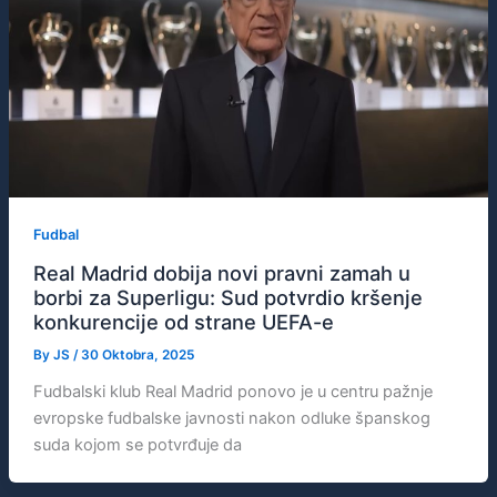
Fudbal
Real Madrid dobija novi pravni zamah u
borbi za Superligu: Sud potvrdio kršenje
konkurencije od strane UEFA-e
By
JS
/
30 Oktobra, 2025
Fudbalski klub Real Madrid ponovo je u centru pažnje
evropske fudbalske javnosti nakon odluke španskog
suda kojom se potvrđuje da