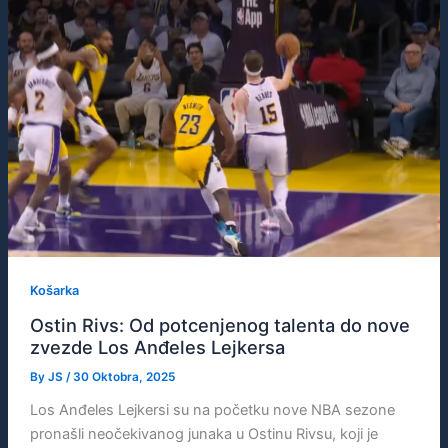
Košarka
Ostin Rivs: Od potcenjenog talenta do nove
zvezde Los Anđeles Lejkersa
By
JS
/
30 Oktobra, 2025
Los Anđeles Lejkersi su na početku nove NBA sezone
pronašli neočekivanog junaka u Ostinu Rivsu, koji je