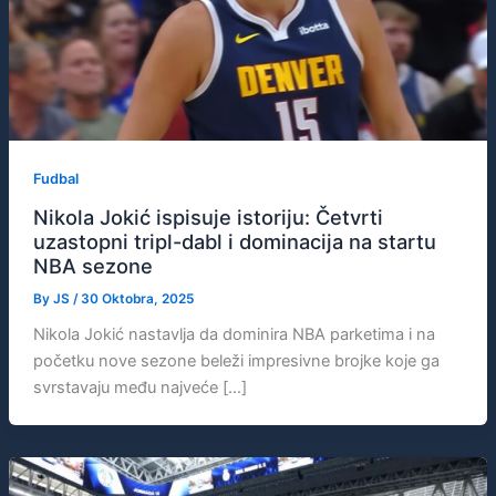
Fudbal
Nikola Jokić ispisuje istoriju: Četvrti
uzastopni tripl-dabl i dominacija na startu
NBA sezone
By
JS
/
30 Oktobra, 2025
Nikola Jokić nastavlja da dominira NBA parketima i na
početku nove sezone beleži impresivne brojke koje ga
svrstavaju među najveće […]