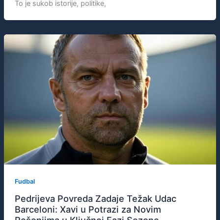
To je sukob istorije, politike,
Fudbal
Pedrijeva Povreda Zadaje Težak Udac
Barceloni: Xavi u Potrazi za Novim
Rešenjima u Ključnoj Fazi Sezone