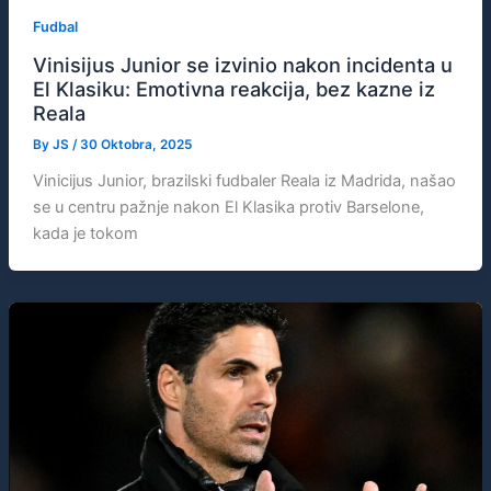
Fudbal
Vinisijus Junior se izvinio nakon incidenta u
El Klasiku: Emotivna reakcija, bez kazne iz
Reala
By
JS
/
30 Oktobra, 2025
Vinicijus Junior, brazilski fudbaler Reala iz Madrida, našao
se u centru pažnje nakon El Klasika protiv Barselone,
kada je tokom