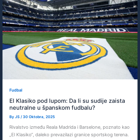
Fudbal
El Klasiko pod lupom: Da li su sudije zaista
neutralne u španskom fudbalu?
By
JS
/
30 Oktobra, 2025
Rivalstvo između Reala Madrida i Barselone, poznato kao
„El Klasiko“, daleko prevazilazi granice sportskog terena.