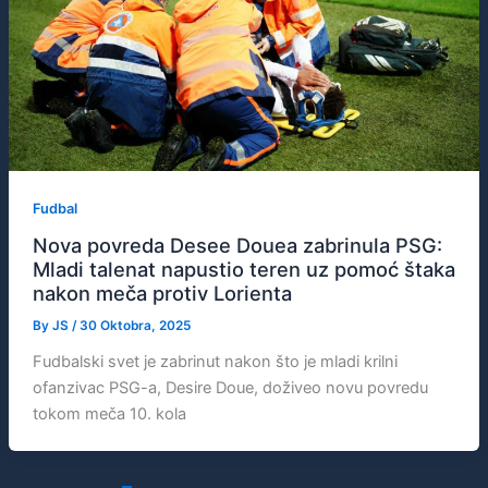
Fudbal
Nova povreda Desee Douea zabrinula PSG:
Mladi talenat napustio teren uz pomoć štaka
nakon meča protiv Lorienta
By
JS
/
30 Oktobra, 2025
Fudbalski svet je zabrinut nakon što je mladi krilni
ofanzivac PSG-a, Desire Doue, doživeo novu povredu
tokom meča 10. kola