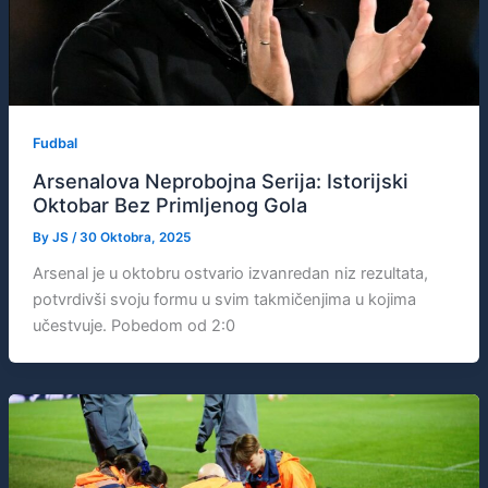
Fudbal
Arsenalova Neprobojna Serija: Istorijski
Oktobar Bez Primljenog Gola
By
JS
/
30 Oktobra, 2025
Arsenal je u oktobru ostvario izvanredan niz rezultata,
potvrdivši svoju formu u svim takmičenjima u kojima
učestvuje. Pobedom od 2:0