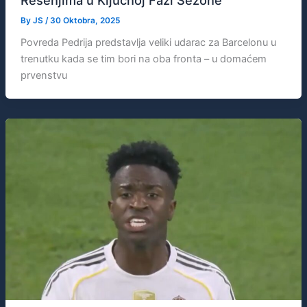
By
JS
/
30 Oktobra, 2025
Povreda Pedrija predstavlja veliki udarac za Barcelonu u
trenutku kada se tim bori na oba fronta – u domaćem
prvenstvu