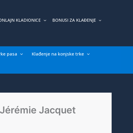
ONLAJN KLADIONICE
BONUSI ZA KLAĐENJE
rke pasa
Klađenje na konjske trke
 Jérémie Jacquet