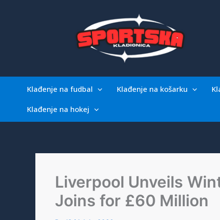
Skip
to
content
Klađenje na fudbal
Klađenje na košarku
Kl
Klađenje na hokej
Liverpool Unveils Win
Joins for £60 Million