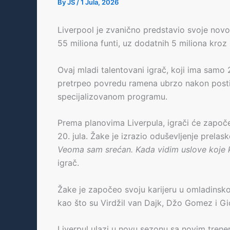
By
JS
/
1 Jula, 2026
Liverpool je zvanično predstavio svoje novo
55 miliona funti, uz dodatnih 5 miliona kroz 
Ovaj mladi talentovani igrač, koji ima samo
pretrpeo povredu ramena ubrzo nakon postiz
specijalizovanom programu.
Prema planovima Liverpula, igrači će započe
20. jula. Žake je izrazio oduševljenje prela
Veoma sam srećan. Kada vidim uslove koje
igrač.
Žake je započeo svoju karijeru u omladinsko
kao što su Virdžil van Dajk, Džo Gomez i Gi
Liverpul ulazi u novu sezonu sa novim trene