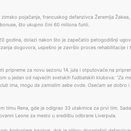
 zimsko pojačanje, francuskog defanzivca Žeremija Žakea, ko
bonuse, što ukupno čini 60 miliona funti.
 20 godina, dolazi nakon što je zapečatio petogodišnji ugov
anja dogovora, uspešno je završio proces rehabilitacije i
ti pripreme za novu sezonu 14. jula i otputovaće na pripr
skom u jedan od najvećih svetskih fudbalskih klubova:
“Za me
 klub ima, mogu da zamislim sebe ovde. Osećam se dobro 
m timu Rena, gde je odigrao 33 utakmice za prvi tim. Sada ć
ovanni Leone za mesto u središtu odbrane Liverpula.
rom Andonijem Iraolom, dok je njihov dosadašnji defanziva