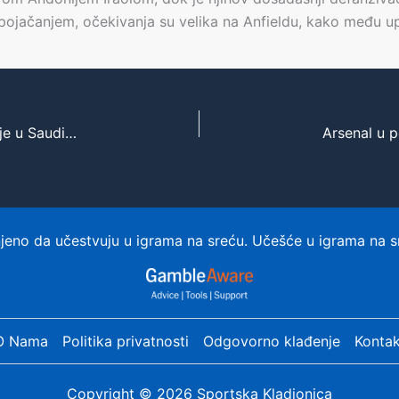
ojačanjem, očekivanja su velika na Anfieldu, kako među u
Mohamed Salah napušta Liverpool: Novo poglavlje u Saudijskoj Arabiji s Al-Ahli
eno da učestvuju u igrama na sreću. Učešće u igrama na s
O Nama
Politika privatnosti
Odgovorno klađenje
Kontak
Copyright © 2026 Sportska Kladionica