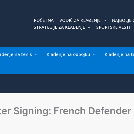
POČETNA
VODIČ ZA KLAĐENJE
NAJBOLJE 
STRATEGIJE ZA KLAĐENJE
SPORTSKE VESTI
ađenje na tenis
Klađenje na odbojku
Klađenje na t
ter Signing: French Defender