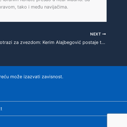
pravom, tako i među navijačima.
NEXT
Arsenal u potrazi za zvezdom: Kerim Alajbegović postaje transfer meta leta
reću može izazvati zavisnost.
t