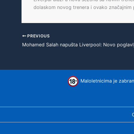
dolaskom novog trenera i ovako značajnim p
PREVIOUS
Maloletnicima je zabranj