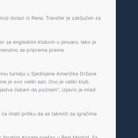
ji dolazi iz Rena. Transfer je zaključen za
or sa engleskim klubom u januaru. Iako je
 trenutno se priprema prema
emnu turneju u Sjedinjene Američke Države
ne je ovo veliki san. Ovo je veliki klub.
i jedva čekam da počnem”
, izjavio je mlad
e imati priliku da se takmiči sa igračima
c Ibrahim Konate prešao u Real Madrid. Sa