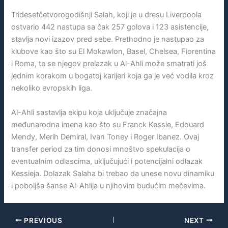
Tridesetčetvorogodišnji Salah, koji je u dresu Liverpoola
ostvario 442 nastupa sa čak 257 golova i 123 asistencije,
stavlja novi izazov pred sebe. Prethodno je nastupao za
klubove kao što su El Mokawlon, Basel, Chelsea, Fiorentina
i Roma, te se njegov prelazak u Al-Ahli može smatrati još
jednim korakom u bogatoj karijeri koja ga je već vodila kroz
nekoliko evropskih liga.
Al-Ahli sastavlja ekipu koja uključuje značajna
međunarodna imena kao što su Franck Kessie, Edouard
Mendy, Merih Demiral, Ivan Toney i Roger Ibanez. Ovaj
transfer period za tim donosi mnoštvo spekulacija o
eventualnim odlascima, uključujući i potencijalni odlazak
Kessieja. Dolazak Salaha bi trebao da unese novu dinamiku
i poboljša šanse Al-Ahlija u njihovim budućim mečevima.
PREVIOUS
NEXT