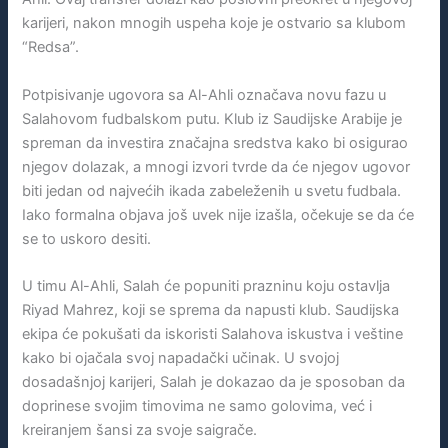
karijeri, nakon mnogih uspeha koje je ostvario sa klubom
“Redsa”.
Potpisivanje ugovora sa Al-Ahli označava novu fazu u
Salahovom fudbalskom putu. Klub iz Saudijske Arabije je
spreman da investira značajna sredstva kako bi osigurao
njegov dolazak, a mnogi izvori tvrde da će njegov ugovor
biti jedan od najvećih ikada zabeleženih u svetu fudbala.
Iako formalna objava još uvek nije izašla, očekuje se da će
se to uskoro desiti.
U timu Al-Ahli, Salah će popuniti prazninu koju ostavlja
Riyad Mahrez, koji se sprema da napusti klub. Saudijska
ekipa će pokušati da iskoristi Salahova iskustva i veštine
kako bi ojačala svoj napadački učinak. U svojoj
dosadašnjoj karijeri, Salah je dokazao da je sposoban da
doprinese svojim timovima ne samo golovima, već i
kreiranjem šansi za svoje saigrače.