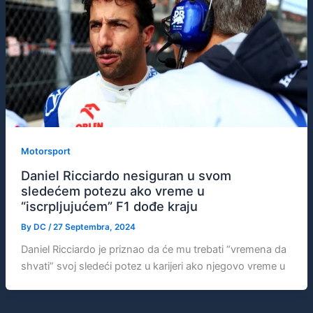
Motorsport
Daniel Ricciardo nesiguran u svom
sledećem potezu ako vreme u
“iscrpljujućem” F1 dođe kraju
By
DC
/
27 Septembra, 2024
Daniel Ricciardo je priznao da će mu trebati “vremena da
shvati” svoj sledeći potez u karijeri ako njegovo vreme u