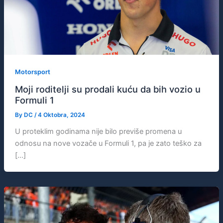
Motorsport
Moji roditelji su prodali kuću da bih vozio u
Formuli 1
By
DC
/
4 Oktobra, 2024
U proteklim godinama nije bilo previše promena u
odnosu na nove vozače u Formuli 1, pa je zato teško za
[…]