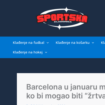
Skip
to
content
Klađenje na fudbal
Klađenje na košarku
Kl
Klađenje na hokej
Barcelona u januaru mo
ko bi mogao biti “žrtv