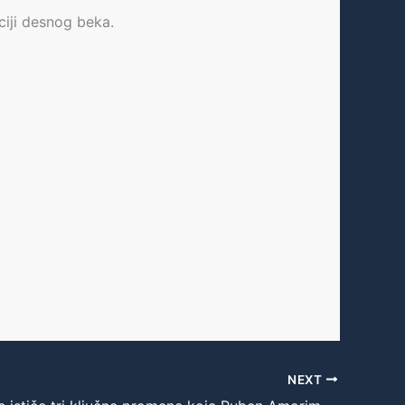
ciji desnog beka.
NEXT