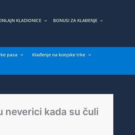
ONLAJN KLADIONICE
BONUSI ZA KLAĐENJE
rke pasa
Klađenje na konjske trke
 neverici kada su čuli