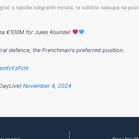
grač s najviše odigranih minuta, te odlično nastupa na pozi
ona €100M for Jules Kounde!
ral defence, the Frenchman's preferred position.
/smfvYzFchl
eDayLive)
November 4, 2024