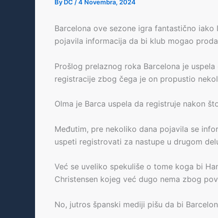
By
DC
/
4 Novembra, 2024
Barcelona ove sezone igra fantastično iako le
pojavila informacija da bi klub mogao prodat
Prošlog prelaznog roka Barcelona je uspela 
registracije zbog čega je on propustio nekol
Olma je Barca uspela da registruje nakon što
Međutim, pre nekoliko dana pojavila se info
uspeti registrovati za nastupe u drugom del
Već se uveliko spekuliše o tome koga bi Han
Christensen kojeg već dugo nema zbog povrede
No, jutros španski mediji pišu da bi Barcelo