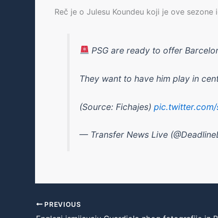
Reč je o Julesu Koundeu koji je ove sezone i
PSG are ready to offer Barcel
They want to have him play in cent
(Source: Fichajes)
pic.twitter.com
— Transfer News Live (@Deadlin
PREVIOUS