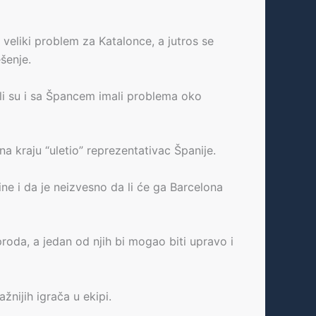
 veliki problem za Katalonce, a jutros se
šenje.
li su i sa Špancem imali problema oko
a kraju “uletio” reprezentativac Španije.
ne i da je neizvesno da li će ga Barcelona
roda, a jedan od njih bi mogao biti upravo i
nijih igrača u ekipi.