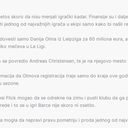
tos skoro da nisu menjali igrački kadar. Finansije su i dalje
i jednog od najvažnijih igrača u ekipi samo kako bi našli re
dovesti samo Danija Olma iz Leipziga za 60 miliona eura, a
iko mečeva u La Ligi.
 se povredio Andreas Christensen, te je na njegovo mesto n
rmacija da Olmova registracija traje samo do kraja ove godi
u sezone.
si Flick mogao da se odrekne na zimu i pusti klubu da ga p
 i to se u igri Barce nije skoro ni osetilo.
na mogla da napravi pravu pometnju i proda jednog od najvaž