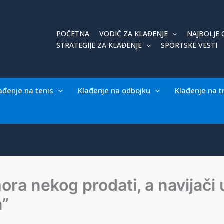
POČETNA
VODIČ ZA KLAĐENJE
NAJBOLJE 
STRATEGIJE ZA KLAĐENJE
SPORTSKE VESTI
ađenje na tenis
Klađenje na odbojku
Klađenje na t
ra nekog prodati, a navijači u
a”