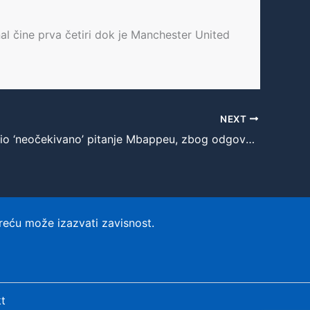
al čine prva četiri dok je Manchester United
NEXT
Ibra postavio ‘neočekivano’ pitanje Mbappeu, zbog odgovora navijači tvrde: “Laže”
reću može izazvati zavisnost.
t