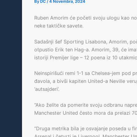
By
DC
/
4 Novembra, 2024
Ruben Amorim će početi svoju ulogu kao nov
neke taktičke savete.
Sadašnji šef Sporting Lisabona, Amorim, po
otpustio Erik ten Hag-a. Amorim, 39, će ima
istoriji Premijer lige – 12 poena iz 10 utakmic
Neinspirišući remi 1-1 sa Chelsea-jem pod 
đavola, a bivši kapiten United-a Neville ver
‘autsajderi’.
“Ako želite da pomerite svoju odbranu napre
Manchester United često mora da prelazi 70,
“Druga metrika bila je osvajanje poseda u fin
Arsenal i četvrti je Liverpool. Manchester Un