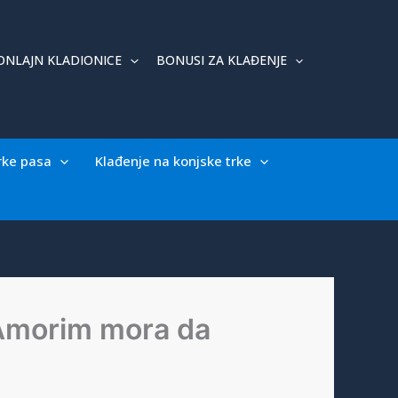
ONLAJN KLADIONICE
BONUSI ZA KLAĐENJE
rke pasa
Klađenje na konjske trke
n Amorim mora da