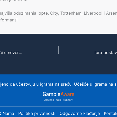
ajviša oduzimanja lopte. City, Tottenham, Liverpool i Arsen
rformansi.
Barcelona u januaru mora nekog prodati, a navijači u neverici kada su čuli ko bi mogao biti “žrtva”
eno da učestvuju u igrama na sreću. Učešće u igrama na s
O Nama
Politika privatnosti
Odgovorno klađenje
Kontak