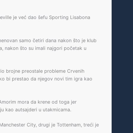
ville je već dao šefu Sporting Lisabona
menovan samo četiri dana nakon što je klub
, nakon što su imali najgori početak u
io brojne preostale probleme Crvenih
ko bi prestao da njegov novi tim igra kao
, Amorim mora da krene od toga jer
aju kao autsajderi u utakmicama.
Manchester City, drugi je Tottenham, treći je