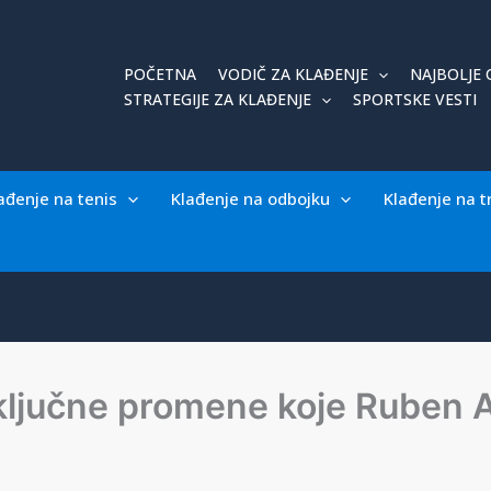
POČETNA
VODIČ ZA KLAĐENJE
NAJBOLJE 
STRATEGIJE ZA KLAĐENJE
SPORTSKE VESTI
ađenje na tenis
Klađenje na odbojku
Klađenje na t
ri ključne promene koje Rube