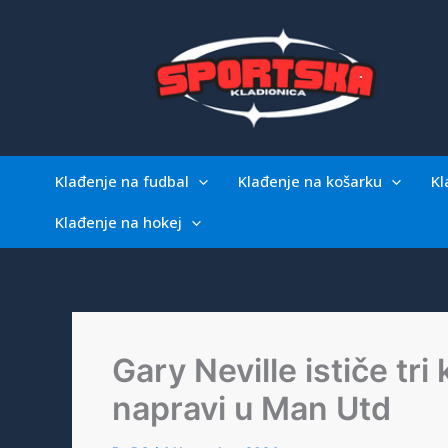
Skip
to
content
Klađenje na fudbal
Klađenje na košarku
Kl
Klađenje na hokej
Gary Neville ističe t
napravi u Man Utd