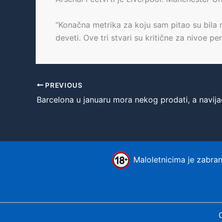
“Konačna metrika za koju sam pitao su bila n
deveti. Ove tri stvari su kritične za nivoe pe
PREVIOUS
Maloletnicima je zabranj