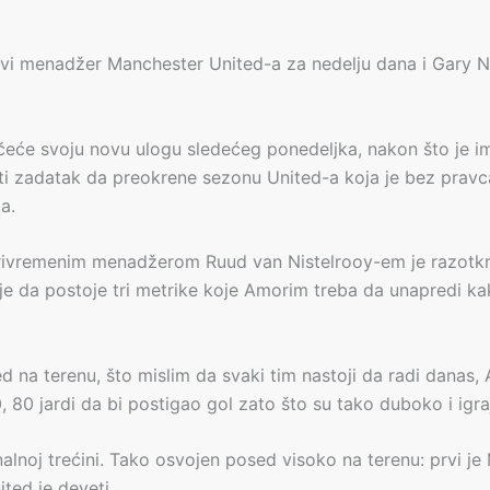
i menadžer Manchester United-a za nedelju dana i Gary Ne
čeće svoju novu ulogu sledećeg ponedeljka, nakon što je i
ti zadatak da preokrene sezonu United-a koja je bez pravca
a.
privremenim menadžerom Ruud van Nistelrooy-em je razotkr
uje da postoje tri metrike koje Amorim treba da unapredi ka
d na terenu, što mislim da svaki tim nastoji da radi danas
 80 jardi da bi postigao gol zato što su tako duboko i igr
alnoj trećini. Tako osvojen posed visoko na terenu: prvi je 
ited je deveti.